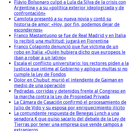
Flávio Bolsonaro culpó a Lula da Silva de la crisis con
Argentina y a su «política exterior ideologizada y de
confrontación»
Camilota presentó a su nueva novia y contó su
historia de amor: «Hoy, por fin, podemos dejar de
escondernos»
Franco Mastantuono se fue de Real Madrid y en Italia
lo recibió una multitud: jugará en Fiorentina
Franco Colapinto denunció que fue víctima de un
robo en Italia: «Quién hubiera dicho que europeos le
iban a robar a un latino»
Escala el conflicto universitario: los rectores piden a la
Justicia que intime al Gobierno y aplique multas si no
cumple la Ley de Fondos
Dolor en Chubut: murió el intendente de Gaiman en
medio de una operación
Pedradas, corridas y detenidos frente al Congreso en
la marcha contra la Ley de Propiedad Privada
La Cámara de Casación confirmó el procesamiento de
Julio de Vido y su esposa por enriquecimiento ilícito
La contundente respuesta de Benegas Lynch a una
senadora K que quiso sacarlo del debate de la Ley de
Tierras por tener una empresa que vende campos a
extranjeros