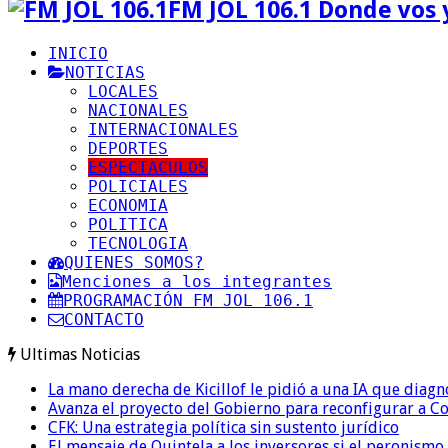
FM JOL 106.1 Donde vos 
INICIO
NOTICIAS
LOCALES
NACIONALES
INTERNACIONALES
DEPORTES
ESPECTACULOS
POLICIALES
ECONOMIA
POLITICA
TECNOLOGIA
QUIENES SOMOS?
Menciones a los integrantes
PROGRAMACIÓN FM JOL 106.1
CONTACTO
Ultimas Noticias
La mano derecha de Kicillof le pidió a una IA que diagn
Avanza el proyecto del Gobierno para reconfigurar a 
CFK: Una estrategia política sin sustento jurídico
El mensaje de Quintela a los inversores si el peronismo