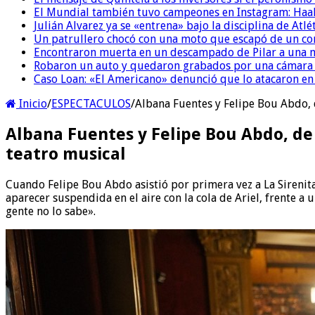
El Mundial también tuvo campeones en Instagram: Haal
Julián Alvarez ya se «entrena» bajo la disciplina de Atl
Un patrullero chocó con una moto que escapó de un co
Encontraron muerta en un descampado de Pilar a una m
Robaron un auto y quedaron grabados por una cámara i
Caso Loan: «El Americano» denunció que lo atacaron en 
Inicio
/
ESPECTACULOS
/
Albana Fuentes y Felipe Bou Abdo, d
Albana Fuentes y Felipe Bou Abdo, de 
teatro musical
Cuando Felipe Bou Abdo asistió por primera vez a La Sirenita
aparecer suspendida en el aire con la cola de Ariel, frente a 
gente no lo sabe».