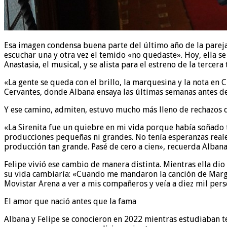
Esa imagen condensa buena parte del último año de la parej
escuchar una y otra vez el temido «no quedaste». Hoy, ella s
Anastasia, el musical, y se alista para el estreno de la terce
«La gente se queda con el brillo, la marquesina y la nota en 
Cervantes, donde Albana ensaya las últimas semanas antes del 
Y ese camino, admiten, estuvo mucho más lleno de rechazos 
«La Sirenita fue un quiebre en mi vida porque había soñado t
producciones pequeñas ni grandes. No tenía esperanzas reale
producción tan grande. Pasé de cero a cien», recuerda Albana
Felipe vivió ese cambio de manera distinta. Mientras ella di
su vida cambiaría: «Cuando me mandaron la canción de Margari
Movistar Arena a ver a mis compañeros y veía a diez mil pers
El amor que nació antes que la fama
Albana y Felipe se conocieron en 2022 mientras estudiaban tea