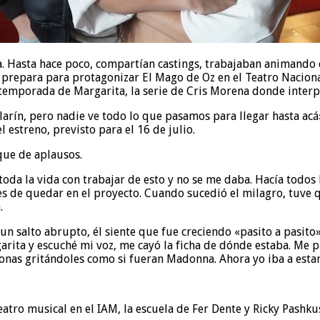
a. Hasta hace poco, compartían castings, trabajaban animando
e prepara para protagonizar El Mago de Oz en el Teatro Nacion
ra temporada de Margarita, la serie de Cris Morena donde interp
Clarín, pero nadie ve todo lo que pasamos para llegar hasta acá
estreno, previsto para el 16 de julio.
que de aplausos.
oda la vida con trabajar de esto y no se me daba. Hacía todos 
s de quedar en el proyecto. Cuando sucedió el milagro, tuve 
.
o un salto abrupto, él siente que fue creciendo «pasito a pas
ta y escuché mi voz, me cayó la ficha de dónde estaba. Me puse
onas gritándoles como si fueran Madonna. Ahora yo iba a estar 
tro musical en el IAM, la escuela de Fer Dente y Ricky Pashkus