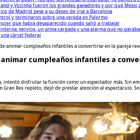
and y Vozinha fueron los grandes ganadores y por qué Messi 
ético de Madrid pese a su deseo de irse a Barcelona
ntrol y terminaron sobre una vereda en Palermo
ujer que había desaparecido cuando salió a trabajar
nterna: nervios, un arma cargada y una alarma que no paraba
una cárcel federal
e animar cumpleaños infantiles a convertirse en la pareja rev
animar cumpleaños infantiles a convert
, intentó disfrutar la función como un espectador más. Sin emb
un Gran Rex repleto, dejó de prestar atención al espectáculo. So