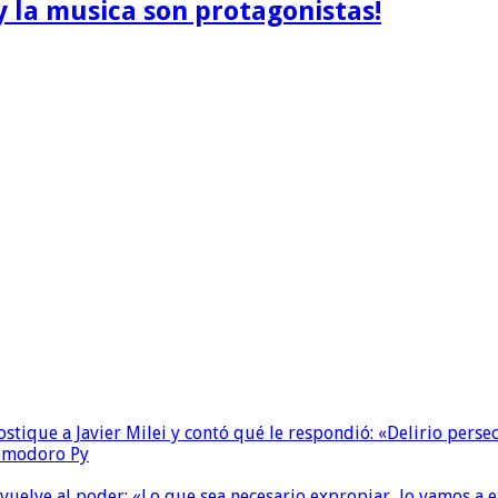
y la musica son protagonistas!
ostique a Javier Milei y contó qué le respondió: «Delirio perse
Comodoro Py
 vuelve al poder: «Lo que sea necesario expropiar, lo vamos a 