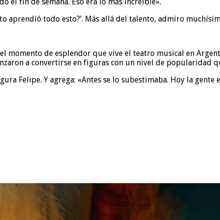
 el fin de semana. Eso era lo más increíble».
 aprendió todo esto?’. Más allá del talento, admiro muchísimo 
 el momento de esplendor que vive el teatro musical en Argen
aron a convertirse en figuras con un nivel de popularidad que
ra Felipe. Y agrega: «Antes se lo subestimaba. Hoy la gente en