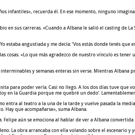
s infantiles», recuerda él. En ese momento, ninguno imagina
o en sus carreras. «Cuando a Albana le salió el casting de La
Yo estaba angustiada y me decía: ‘Vos estás donde tenés que es
as cosas. «Lo que más agradezco de nuestro vínculo es tener 
 interminables y semanas enteras sin verse. Mientras Albana pr
nita para poder verla. Casi no llego. A los dos días tuve que 
stoy en la Guardia porque me quebré un dedo’. Lamentablemente
 entra al teatro a la una de la tarde y vuelve pasada la medi
nto. Hay que acompañarse», suma Albana.
. Felipe aún se emociona al hablar de ver a Albana convertida 
leno. La obra arrancaba con ella volando sobre el escenario y yo