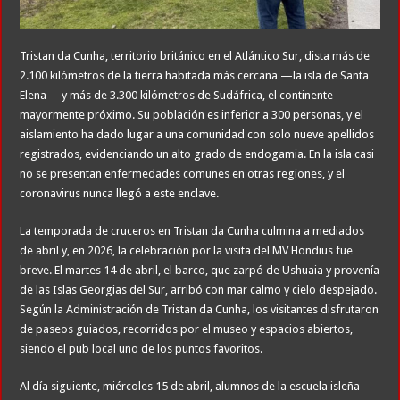
Tristan da Cunha, territorio británico en el Atlántico Sur, dista más de
2.100 kilómetros de la tierra habitada más cercana —la isla de Santa
Elena— y más de 3.300 kilómetros de Sudáfrica, el continente
mayormente próximo. Su población es inferior a 300 personas, y el
aislamiento ha dado lugar a una comunidad con solo nueve apellidos
registrados, evidenciando un alto grado de endogamia. En la isla casi
no se presentan enfermedades comunes en otras regiones, y el
coronavirus nunca llegó a este enclave.
La temporada de cruceros en Tristan da Cunha culmina a mediados
de abril y, en 2026, la celebración por la visita del MV Hondius fue
breve. El martes 14 de abril, el barco, que zarpó de Ushuaia y provenía
de las Islas Georgias del Sur, arribó con mar calmo y cielo despejado.
Según la Administración de Tristan da Cunha, los visitantes disfrutaron
de paseos guiados, recorridos por el museo y espacios abiertos,
siendo el pub local uno de los puntos favoritos.
Al día siguiente, miércoles 15 de abril, alumnos de la escuela isleña