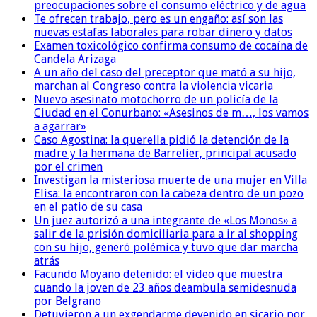
preocupaciones sobre el consumo eléctrico y de agua
Te ofrecen trabajo, pero es un engaño: así son las
nuevas estafas laborales para robar dinero y datos
Examen toxicológico confirma consumo de cocaína de
Candela Arizaga
A un año del caso del preceptor que mató a su hijo,
marchan al Congreso contra la violencia vicaria
Nuevo asesinato motochorro de un policía de la
Ciudad en el Conurbano: «Asesinos de m…, los vamos
a agarrar»
Caso Agostina: la querella pidió la detención de la
madre y la hermana de Barrelier, principal acusado
por el crimen
Investigan la misteriosa muerte de una mujer en Villa
Elisa: la encontraron con la cabeza dentro de un pozo
en el patio de su casa
Un juez autorizó a una integrante de «Los Monos» a
salir de la prisión domiciliaria para a ir al shopping
con su hijo, generó polémica y tuvo que dar marcha
atrás
Facundo Moyano detenido: el video que muestra
cuando la joven de 23 años deambula semidesnuda
por Belgrano
Detuvieron a un exgendarme devenido en sicario por