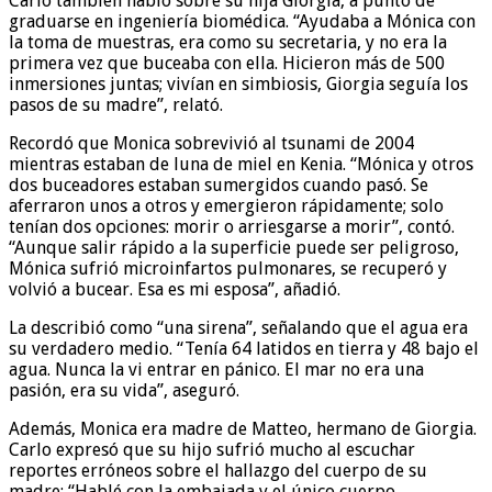
Carlo también habló sobre su hija Giorgia, a punto de
graduarse en ingeniería biomédica. “Ayudaba a Mónica con
la toma de muestras, era como su secretaria, y no era la
primera vez que buceaba con ella. Hicieron más de 500
inmersiones juntas; vivían en simbiosis, Giorgia seguía los
pasos de su madre”, relató.
Recordó que Monica sobrevivió al tsunami de 2004
mientras estaban de luna de miel en Kenia. “Mónica y otros
dos buceadores estaban sumergidos cuando pasó. Se
aferraron unos a otros y emergieron rápidamente; solo
tenían dos opciones: morir o arriesgarse a morir”, contó.
“Aunque salir rápido a la superficie puede ser peligroso,
Mónica sufrió microinfartos pulmonares, se recuperó y
volvió a bucear. Esa es mi esposa”, añadió.
La describió como “una sirena”, señalando que el agua era
su verdadero medio. “Tenía 64 latidos en tierra y 48 bajo el
agua. Nunca la vi entrar en pánico. El mar no era una
pasión, era su vida”, aseguró.
Además, Monica era madre de Matteo, hermano de Giorgia.
Carlo expresó que su hijo sufrió mucho al escuchar
reportes erróneos sobre el hallazgo del cuerpo de su
madre: “Hablé con la embajada y el único cuerpo