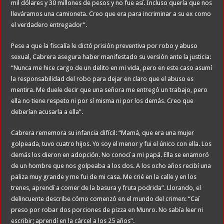
mil dólares y 30 millones de pesos y no fue así. Incluso quería que nos
lleváramos una camioneta. Creo que era para incriminar a su ex como
el verdadero entregador”.
Pese a que la fiscalía le dictó prisión preventiva por robo y abuso
sexual, Cabrera asegura haber manifestado su versión ante la justicia:
“Nunca me hice cargo de un delito en mi vida, pero en este caso asumí
la responsabilidad del robo para dejar en claro que el abuso es
mentira. Me duele decir que una señora me entregó un trabajo, pero
ella no tiene respeto ni por sí misma ni por los demás. Creo que
deberían acusarla a ella”.
Cabrera rememora su infancia difícil: “Mamá, que era una mujer
golpeada, tuvo cuatro hijos. Yo soy el menor y fui el único con ella. Los
demás los dieron en adopción. No conocí a mi papá. Ella se enamoró
de un hombre que nos golpeaba a los dos. A los ocho años recibí una
paliza muy grande y me fui de mi casa. Me crié en la calle y en los
trenes, aprendí a comer de la basura y fruta podrida”. Llorando, el
delincuente describe cómo comenzó en el mundo del crimen: “Caí
preso por robar dos porciones de pizza en Munro. No sabía leer ni
escribir; aprendí en la cárcel a los 25 años”.