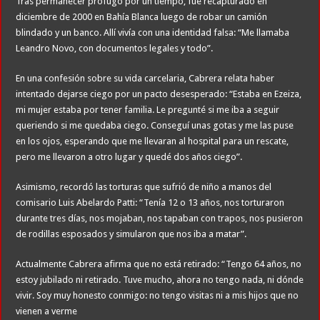
Tras permanecer prófugo por un tiempo, fue recapturado en
diciembre de 2000 en Bahía Blanca luego de robar un camión
blindado y un banco. Allí vivía con una identidad falsa: “Me llamaba
Leandro Novo, con documentos legales y todo”.
En una confesión sobre su vida carcelaria, Cabrera relata haber
intentado dejarse ciego por un pacto desesperado: “Estaba en Ezeiza,
mi mujer estaba por tener familia. Le pregunté si me iba a seguir
queriendo si me quedaba ciego. Conseguí unas gotas y me las puse
en los ojos, esperando que me llevaran al hospital para un rescate,
pero me llevaron a otro lugar y quedé dos años ciego”.
Asimismo, recordó las torturas que sufrió de niño a manos del
comisario Luis Abelardo Patti: “Tenía 12 o 13 años, nos torturaron
durante tres días, nos mojaban, nos tapaban con trapos, nos pusieron
de rodillas esposados y simularon que nos iba a matar”.
Actualmente Cabrera afirma que no está retirado: “Tengo 64 años, no
estoy jubilado ni retirado. Tuve mucho, ahora no tengo nada, ni dónde
vivir. Soy muy honesto conmigo: no tengo visitas ni a mis hijos que no
vienen a verme