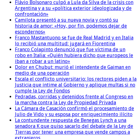
Flávio Bolsonaro culpó a Lula da Silva de la crisis con
Argentina y a su «política exterior ideologizada y de
confrontación»
Camilota presentó a su nueva novia y contó su
historia de amor: «Hoy, por fin, podemos dejar de
escondernos»
Franco Mastantuono se fue de Real Madrid y en Italia
lo recibió una multitud: jugará en Fiorentina
Franco Colapinto denunció que fue víctima de un
robo en Italia: «Quién hubiera dicho que europeos le
iban a robar a un latino»
Dolor en Chubut: murió el intendente de Gaiman en
medio de una operación
Escala el conflicto universitario: los rectores piden a la
Justicia que intime al Gobierno y aplique multas si no
cumple la Ley de Fondos
Pedradas, corridas y detenidos frente al Congreso en
la marcha contra la Ley de Propiedad Privada
La Cámara de Casación confirmó el procesamiento de
Julio de Vido y su esposa por enriquecimiento ilícito
La contundente respuesta de Benegas Lynch a una
senadora K que quiso sacarlo del debate de la Ley de
Tierras por tener una empresa que vende campos a
extranjeros