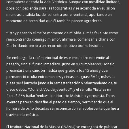
compañera de toda la vida, Verónica. Aunque con movilidad limitada,
posa con paciencia para las fotografías y se acomoda en su sillón
mientras la cálida luz del sol entra por el ventanal, aportando un
momento de serenidad que él también parece agradecer.
“Estoy pasando el mejor momento de mi vida. El más feliz. Me estoy
reencontrando conmigo mismo”, afirma al comenzar la charla con
Clarín, dando inicio a un recorrido emotivo por su historia.
Sin embargo, la razón principal de este encuentro no remite al
pasado, sino al futuro inmediato. Justo en su cumpleaños, Donald
presentará una canción inédita que grabó a los 15 años y que
permaneció oculta entre masters y cintas antiguas: *Más, más*. La
pieza será lanzada junto a la remasterización y relanzamiento de su
disco debut, *Donald: Voz de juventud*, y el sencillo *Esta es mi
fiesta* / *A bailar Yenka*, con Horacio Malvicino y orquesta. Estos
eventos parecen desafiar el paso del tiempo, permitiendo que el
hombre de ocho décadas se reconecte con el adolescente que fue a
través de la música.
El Instituto Nacional de la Música (INAMU) se encargará de publicar