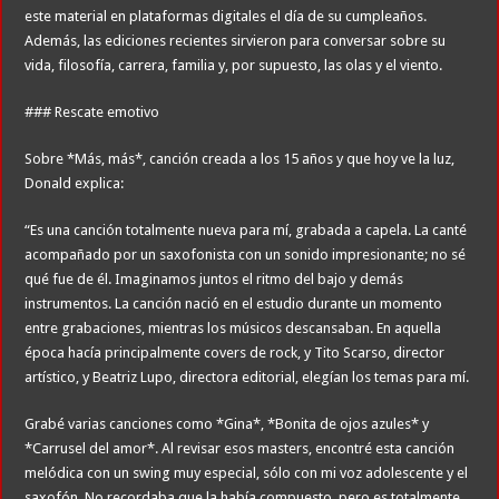
este material en plataformas digitales el día de su cumpleaños.
Además, las ediciones recientes sirvieron para conversar sobre su
vida, filosofía, carrera, familia y, por supuesto, las olas y el viento.
### Rescate emotivo
Sobre *Más, más*, canción creada a los 15 años y que hoy ve la luz,
Donald explica:
“Es una canción totalmente nueva para mí, grabada a capela. La canté
acompañado por un saxofonista con un sonido impresionante; no sé
qué fue de él. Imaginamos juntos el ritmo del bajo y demás
instrumentos. La canción nació en el estudio durante un momento
entre grabaciones, mientras los músicos descansaban. En aquella
época hacía principalmente covers de rock, y Tito Scarso, director
artístico, y Beatriz Lupo, directora editorial, elegían los temas para mí.
Grabé varias canciones como *Gina*, *Bonita de ojos azules* y
*Carrusel del amor*. Al revisar esos masters, encontré esta canción
melódica con un swing muy especial, sólo con mi voz adolescente y el
saxofón. No recordaba que la había compuesto, pero es totalmente