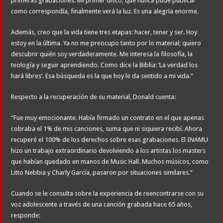
primeras grabaciones. Mi primer disco, que nunca pude publicar
como correspondía, finalmente verá la luz. Es una alegría enorme.
Además, creo que la vida tiene tres etapas: hacer, tener y ser. Hoy
estoy en la última. Ya no me preocupo tanto por lo material; quiero
descubrir quién soy verdaderamente. Me interesa la filosofía, la
teología y seguir aprendiendo. Como dice la Biblia: ‘La verdad los
hará libres’. Esa búsqueda es la que hoy le da sentido a mi vida.”
Respecto a la recuperación de su material, Donald cuenta:
“Fue muy emocionante. Había firmado un contrato en el que apenas
cobraba el 1% de mis canciones, suma que ni siquiera recibí. Ahora
recuperé el 100% de los derechos sobre esas grabaciones. El INAMU
hizo un trabajo extraordinario devolviendo a los artistas los masters
que habían quedado en manos de Music Hall. Muchos músicos, como
Litto Nebbia y Charly García, pasaron por situaciones similares.”
Cuando se le consulta sobre la experiencia de reencontrarse con su
voz adolescente a través de una canción grabada hace 65 años,
responde: