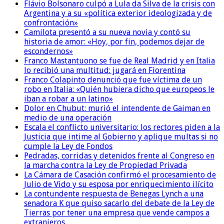
Flávio Bolsonaro culpó a Lula da Silva de la crisis con
Argentina y a su «política exterior ideologizada y de
confrontación»
Camilota presentó a su nueva novia y contó su
historia de amor: «Hoy, por fin, podemos dejar de
escondernos»
Franco Mastantuono se fue de Real Madrid y en Italia
lo recibió una multitud: jugará en Fiorentina
Franco Colapinto denunció que fue víctima de un
robo en Italia: «Quién hubiera dicho que europeos le
iban a robar a un latino»
Dolor en Chubut: murió el intendente de Gaiman en
medio de una operación
Escala el conflicto universitario: los rectores piden a la
Justicia que intime al Gobierno y aplique multas si no
cumple la Ley de Fondos
Pedradas, corridas y detenidos frente al Congreso en
la marcha contra la Ley de Propiedad Privada
La Cámara de Casación confirmó el procesamiento de
Julio de Vido y su esposa por enriquecimiento ilícito
La contundente respuesta de Benegas Lynch a una
senadora K que quiso sacarlo del debate de la Ley de
Tierras por tener una empresa que vende campos a
extranjeros