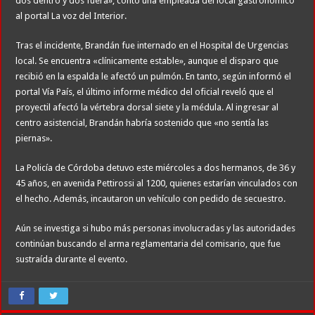
dos dentro y dos fuera», contó una empleada del local gastronómico
al portal La voz del Interior.
Tras el incidente, Brandán fue internado en el Hospital de Urgencias
local. Se encuentra «clínicamente estable», aunque el disparo que
recibió en la espalda le afectó un pulmón. En tanto, según informó el
portal Vía País, el último informe médico del oficial reveló que el
proyectil afectó la vértebra dorsal siete y la médula. Al ingresar al
centro asistencial, Brandán habría sostenido que «no sentía las
piernas».
La Policía de Córdoba detuvo este miércoles a dos hermanos, de 36 y
45 años, en avenida Pettirossi al 1200, quienes estarían vinculados con
el hecho. Además, incautaron un vehículo con pedido de secuestro.
Aún se investiga si hubo más personas involucradas y las autoridades
continúan buscando el arma reglamentaria del comisario, que fue
sustraída durante el evento.