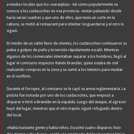
a medios locales que los «naranjitas» -tal como popularmente se
conoce a los cuidacoches en esa provincia- venían peleando desde
hacía varias cuadras y que uno de ellos, que tenía un corte en la
cabeza, se metió al restaurant para intentar resguardarse y el otro lo
siguió.
En medio de un salón lleno de clientes, los cuidacoches continuaron su
pelea a golpes de puño y la tensión rápidamente escaló. Mientras
algunos de los comensales intentaban separar a los hombres, llegó al
lugar el comisario inspector Rubén Brandán, quien estaba de civil
realizando compras en la zona y se sumó a los intentos para mediar
en el conflicto.
Durante el forcejeo, al comisario se le cayó su arma reglamentaria. La
pistola fue tomada por uno de los cuidacoches, que empezó a
disparar e hirió a Brandán en la espalda. Luego del ataque, el agresor
huyó del lugar, mientras que el otro trapito siguió refugiado dentro
del local.
«Había bastante gente y había niños. Escuché cuatro disparos; hizo