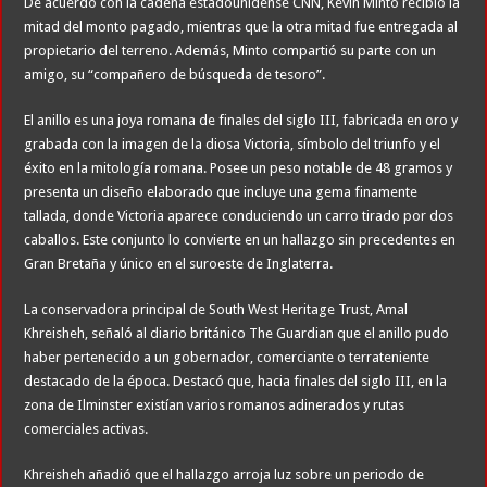
De acuerdo con la cadena estadounidense CNN, Kevin Minto recibió la
mitad del monto pagado, mientras que la otra mitad fue entregada al
propietario del terreno. Además, Minto compartió su parte con un
amigo, su “compañero de búsqueda de tesoro”.
El anillo es una joya romana de finales del siglo III, fabricada en oro y
grabada con la imagen de la diosa Victoria, símbolo del triunfo y el
éxito en la mitología romana. Posee un peso notable de 48 gramos y
presenta un diseño elaborado que incluye una gema finamente
tallada, donde Victoria aparece conduciendo un carro tirado por dos
caballos. Este conjunto lo convierte en un hallazgo sin precedentes en
Gran Bretaña y único en el suroeste de Inglaterra.
La conservadora principal de South West Heritage Trust, Amal
Khreisheh, señaló al diario británico The Guardian que el anillo pudo
haber pertenecido a un gobernador, comerciante o terrateniente
destacado de la época. Destacó que, hacia finales del siglo III, en la
zona de Ilminster existían varios romanos adinerados y rutas
comerciales activas.
Khreisheh añadió que el hallazgo arroja luz sobre un periodo de