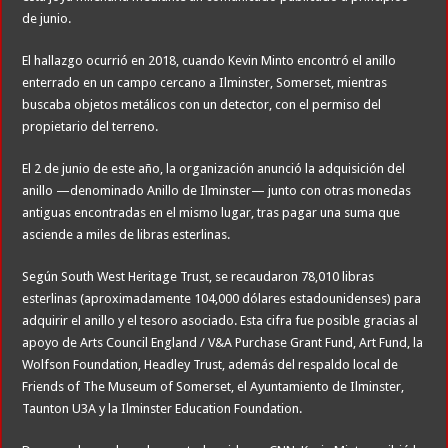
de junio.
El hallazgo ocurrió en 2018, cuando Kevin Minto encontró el anillo
enterrado en un campo cercano a Ilminster, Somerset, mientras
buscaba objetos metálicos con un detector, con el permiso del
propietario del terreno.
El 2 de junio de este año, la organización anunció la adquisición del
anillo —denominado Anillo de Ilminster— junto con otras monedas
antiguas encontradas en el mismo lugar, tras pagar una suma que
asciende a miles de libras esterlinas.
Según South West Heritage Trust, se recaudaron 78,010 libras
esterlinas (aproximadamente 104,000 dólares estadounidenses) para
adquirir el anillo y el tesoro asociado. Esta cifra fue posible gracias al
apoyo de Arts Council England / V&A Purchase Grant Fund, Art Fund, la
Wolfson Foundation, Headley Trust, además del respaldo local de
Friends of The Museum of Somerset, el Ayuntamiento de Ilminster,
Taunton U3A y la Ilminster Education Foundation.