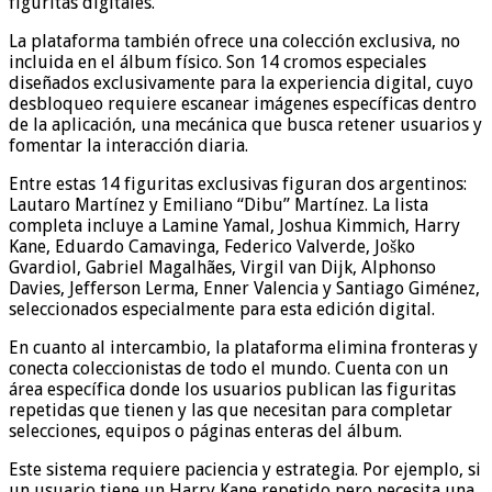
figuritas digitales.
La plataforma también ofrece una colección exclusiva, no
incluida en el álbum físico. Son 14 cromos especiales
diseñados exclusivamente para la experiencia digital, cuyo
desbloqueo requiere escanear imágenes específicas dentro
de la aplicación, una mecánica que busca retener usuarios y
fomentar la interacción diaria.
Entre estas 14 figuritas exclusivas figuran dos argentinos:
Lautaro Martínez y Emiliano “Dibu” Martínez. La lista
completa incluye a Lamine Yamal, Joshua Kimmich, Harry
Kane, Eduardo Camavinga, Federico Valverde, Joško
Gvardiol, Gabriel Magalhães, Virgil van Dijk, Alphonso
Davies, Jefferson Lerma, Enner Valencia y Santiago Giménez,
seleccionados especialmente para esta edición digital.
En cuanto al intercambio, la plataforma elimina fronteras y
conecta coleccionistas de todo el mundo. Cuenta con un
área específica donde los usuarios publican las figuritas
repetidas que tienen y las que necesitan para completar
selecciones, equipos o páginas enteras del álbum.
Este sistema requiere paciencia y estrategia. Por ejemplo, si
un usuario tiene un Harry Kane repetido pero necesita una