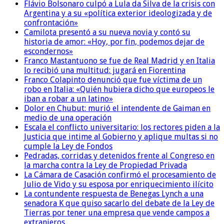
Flávio Bolsonaro culpó a Lula da Silva de la crisis con
Argentina y a su «política exterior ideologizada y de
confrontación»
Camilota presentó a su nueva novia y contó su
historia de amor: «Hoy, por fin, podemos dejar de
escondernos»
Franco Mastantuono se fue de Real Madrid y en Italia
lo recibió una multitud: jugará en Fiorentina
Franco Colapinto denunció que fue víctima de un
robo en Italia: «Quién hubiera dicho que europeos le
iban a robar a un latino»
Dolor en Chubut: murió el intendente de Gaiman en
medio de una operación
Escala el conflicto universitario: los rectores piden a la
Justicia que intime al Gobierno y aplique multas si no
cumple la Ley de Fondos
Pedradas, corridas y detenidos frente al Congreso en
la marcha contra la Ley de Propiedad Privada
La Cámara de Casación confirmó el procesamiento de
Julio de Vido y su esposa por enriquecimiento ilícito
La contundente respuesta de Benegas Lynch a una
senadora K que quiso sacarlo del debate de la Ley de
Tierras por tener una empresa que vende campos a
extranjeros