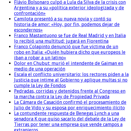
Flávio Bolsonaro culpó a Lula da Silva de la crisis con
Argentina y a su «política exterior ideologizada y de
confrontación»
Camilota presentó a su nueva novia y contó su
historia de amor: «Hoy, por fin, podemos dejar de
escondernos»
Franco Mastantuono se fue de Real Madrid y en Italia
lo recibió una multitud: jugará en Fiorentina
Franco Colapinto denunció que fue víctima de un
robo en Italia: «Quién hubiera dicho que europeos le
iban a robar a un latino»
Dolor en Chubut: murió el intendente de Gaiman en
medio de una operación
Escala el conflicto universitario: los rectores piden a la
Justicia que intime al Gobierno y aplique multas si no
cumple la Ley de Fondos
Pedradas, corridas y detenidos frente al Congreso en
la marcha contra la Ley de Propiedad Privada
La Cámara de Casación confirmó el procesamiento de
Julio de Vido y su esposa por enriquecimiento ilícito
La contundente respuesta de Benegas Lynch a una
senadora K que quiso sacarlo del debate de la Ley de
Tierras por tener una empresa que vende campos a
extranjeros