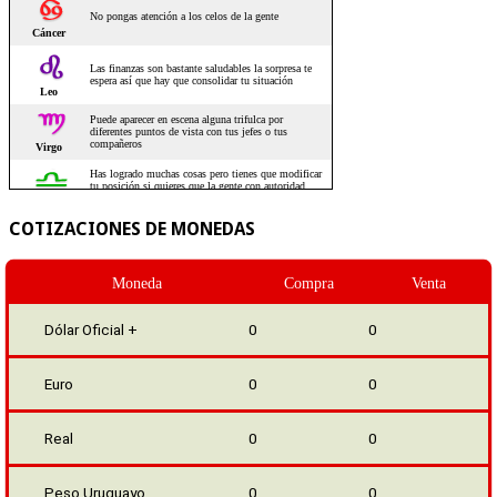
COTIZACIONES DE MONEDAS
Moneda
Compra
Venta
Dólar Oficial +
0
0
Euro
0
0
Real
0
0
Peso Uruguayo
0
0