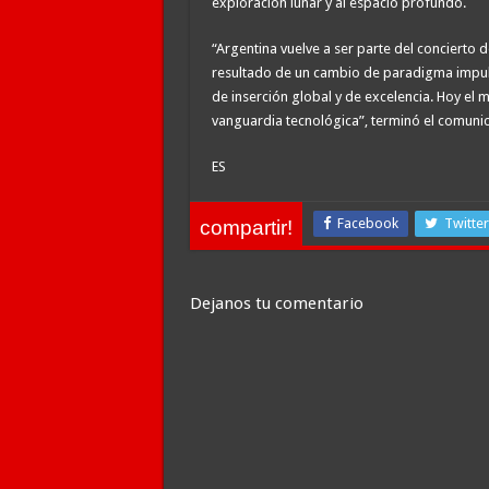
exploración lunar y al espacio profundo.
“Argentina vuelve a ser parte del concierto d
resultado de un cambio de paradigma impuls
de inserción global y de excelencia. Hoy el 
vanguardia tecnológica”, terminó el comuni
ES
Facebook
Twitter
compartir!
Dejanos tu comentario