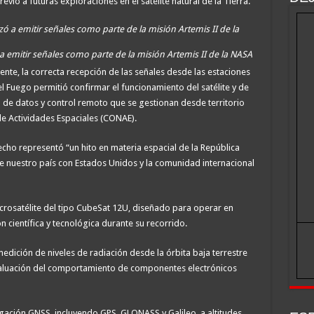
vio a futuras exploraciones en el satélite natural de la Tierra.
 emitir señales como parte de la misión Artemis II de la NASA
ente, la correcta recepción de las señales desde las estaciones
l Fuego permitió confirmar el funcionamiento del satélite y de
de datos y control remoto que se gestionan desde territorio
de Actividades Espaciales (CONAE).
ho representó “un hito en materia espacial de la República
e nuestro país con Estados Unidos y la comunidad internacional
icrosatélite del tipo CubeSat 12U, diseñado para operar en
 científica y tecnológica durante su recorrido.
medición de niveles de radiación desde la órbita baja terrestre
valuación del comportamiento de componentes electrónicos
egación GNSS, incluyendo GPS, GLONASS y Galileo, a altitudes