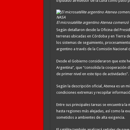
tripulado alrededor de la Luna como paso pre
El microsatélite argentino Atenea comenzó a
Según detallaron desde la Oficina del Presid
terrenas ubicadas en Córdoba y en Tierra de
los sistemas de seguimiento, procesamiento 
argentino a través de la Comisión Nacional 
Desde el Gobierno consideraron que este hec
Argentina”, que “consolida la cooperación d
de primer nivel en este tipo de actividades”.
Según la descripción oficial, Atenea es un m
condiciones extremas y recopilar información
Entre sus principales tareas se encuentra la 
hasta regiones más alejadas, así como la e
sometidos a ambientes de alta exigencia.
El satélite también analizará señales de nav