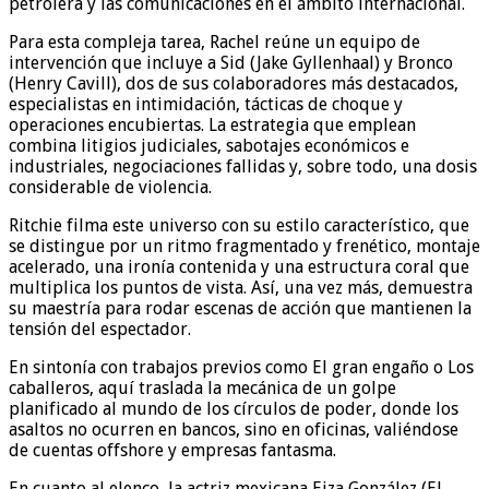
petrolera y las comunicaciones en el ámbito internacional.
Para esta compleja tarea, Rachel reúne un equipo de
intervención que incluye a Sid (Jake Gyllenhaal) y Bronco
(Henry Cavill), dos de sus colaboradores más destacados,
especialistas en intimidación, tácticas de choque y
operaciones encubiertas. La estrategia que emplean
combina litigios judiciales, sabotajes económicos e
industriales, negociaciones fallidas y, sobre todo, una dosis
considerable de violencia.
Ritchie filma este universo con su estilo característico, que
se distingue por un ritmo fragmentado y frenético, montaje
acelerado, una ironía contenida y una estructura coral que
multiplica los puntos de vista. Así, una vez más, demuestra
su maestría para rodar escenas de acción que mantienen la
tensión del espectador.
En sintonía con trabajos previos como El gran engaño o Los
caballeros, aquí traslada la mecánica de un golpe
planificado al mundo de los círculos de poder, donde los
asaltos no ocurren en bancos, sino en oficinas, valiéndose
de cuentas offshore y empresas fantasma.
En cuanto al elenco, la actriz mexicana Eiza González (El