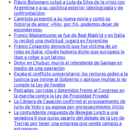
Flávio Bolsonaro culpó a Lula da Silva de la crisis con
Argentina y a su «política exterior ideologizada y de
confrontación»
Camilota presentó a su nueva novia y contó su
historia de amor: «Hoy, por fin, podemos dejar de
escondernos»
Franco Mastantuono se fue de Real Madrid y en Italia
lo recibió una multitud: jugará en Fiorentina
Franco Colapinto denunció que fue víctima de un
robo en Italia: «Quién hubiera dicho que europeos le
iban a robar a un latino»
Dolor en Chubut: murió el intendente de Gaiman en
medio de una operación
Escala el conflicto universitario: los rectores piden a la
Justicia que intime al Gobierno y aplique multas si no
cumple la Ley de Fondos
Pedradas, corridas y detenidos frente al Congreso en
la marcha contra la Ley de Propiedad Privada
La Cámara de Casación confirmó el procesamiento de
Julio de Vido y su esposa por enriquecimiento ilícito
La contundente respuesta de Benegas Lynch a una
senadora K que quiso sacarlo del debate de la Ley de
Tierras por tener una empresa que vende campos a
extranjeros