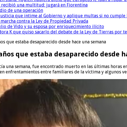
 recibió una multitud: jugará en Fiorentina
dio de una operación
la Justicia que intime al Gobierno y aplique multas si no cumple
a marcha contra la Ley de Propiedad Privada
io de Vido y su esposa por enriquecimiento ilícito
ora K que quiso sacarlo del debate de la Ley de Tierras por 
ños que estaba desaparecido desde hace una semana
 años que estaba desaparecido desde 
ía una semana, fue encontrado muerto en las últimas horas en 
 en enfrentamientos entre familiares de la víctima y algunos v