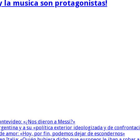
y la musica son protagonistas!
Montevideo: «¿Nos dieron a Messi?»
Argentina y a su «política exterior ideologizada y de confrontac
 de amor: «Hoy, por fin, podemos dejar de escondernos»
n Italia: «Quién hubiera dicho que europeos le iban a robar a