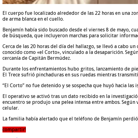
El cuerpo fue localizado alrededor de las 22 horas en una zo
de arma blanca en el cuello.
Benjamín había sido buscado desde el viernes 8 de mayo, cuan
de búsqueda, que incluyeron marchas para solicitar informa
Cerca de las 20 horas del día del hallazgo, se llevó a cabo u
conocido como «el Corto», vinculado a la desaparición. Según
cercanía de Capitán Bermúdez.
Durante los enfrentamientos hubo gritos, lanzamiento de pi
El Trece sufrió pinchaduras en sus ruedas mientras transmití
“El Corto” no fue detenido y se sospecha que huyó hacia las i
El operativo se activó tras un dato recibido en la investigac
encuentro se produjo una pelea intensa entre ambos. Según v
celular.
La familia había alertado que el teléfono de Benjamín perdi
compartir!