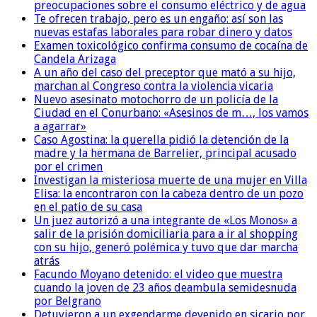
preocupaciones sobre el consumo eléctrico y de agua
Te ofrecen trabajo, pero es un engaño: así son las
nuevas estafas laborales para robar dinero y datos
Examen toxicológico confirma consumo de cocaína de
Candela Arizaga
A un año del caso del preceptor que mató a su hijo,
marchan al Congreso contra la violencia vicaria
Nuevo asesinato motochorro de un policía de la
Ciudad en el Conurbano: «Asesinos de m…, los vamos
a agarrar»
Caso Agostina: la querella pidió la detención de la
madre y la hermana de Barrelier, principal acusado
por el crimen
Investigan la misteriosa muerte de una mujer en Villa
Elisa: la encontraron con la cabeza dentro de un pozo
en el patio de su casa
Un juez autorizó a una integrante de «Los Monos» a
salir de la prisión domiciliaria para a ir al shopping
con su hijo, generó polémica y tuvo que dar marcha
atrás
Facundo Moyano detenido: el video que muestra
cuando la joven de 23 años deambula semidesnuda
por Belgrano
Detuvieron a un exgendarme devenido en sicario por