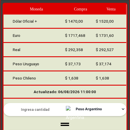
Euro
$ 1717,468
$ 1731,60
Real
$ 292,358
$ 292,527
Peso Uruguayo
$ 37,173
$ 37,174
Peso Chileno
$ 1,638
$ 1,638
Actualizado: 06/08/2026 11:00:00