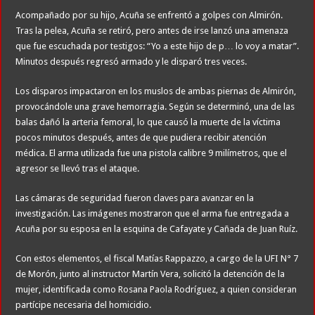
Acompañado por su hijo, Acuña se enfrentó a golpes con Almirón.
Tras la pelea, Acuña se retiró, pero antes de irse lanzó una amenaza
que fue escuchada por testigos: “Yo a este hijo de p… lo voy a matar”.
Minutos después regresó armado y le disparó tres veces.
Los disparos impactaron en los muslos de ambas piernas de Almirón,
provocándole una grave hemorragia. Según se determinó, una de las
balas dañó la arteria femoral, lo que causó la muerte de la víctima
pocos minutos después, antes de que pudiera recibir atención
médica. El arma utilizada fue una pistola calibre 9 milímetros, que el
agresor se llevó tras el ataque.
Las cámaras de seguridad fueron claves para avanzar en la
investigación. Las imágenes mostraron que el arma fue entregada a
Acuña por su esposa en la esquina de Cafayate y Cañada de Juan Ruíz.
Con estos elementos, el fiscal Matías Rappazzo, a cargo de la UFI N° 7
de Morón, junto al instructor Martín Vera, solicitó la detención de la
mujer, identificada como Rosana Paola Rodríguez, a quien consideran
partícipe necesaria del homicidio.