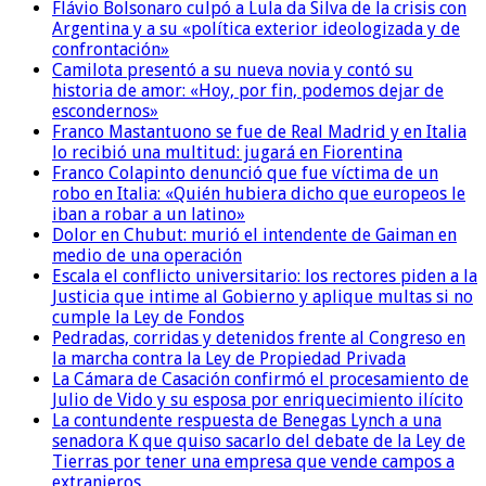
Flávio Bolsonaro culpó a Lula da Silva de la crisis con
Argentina y a su «política exterior ideologizada y de
confrontación»
Camilota presentó a su nueva novia y contó su
historia de amor: «Hoy, por fin, podemos dejar de
escondernos»
Franco Mastantuono se fue de Real Madrid y en Italia
lo recibió una multitud: jugará en Fiorentina
Franco Colapinto denunció que fue víctima de un
robo en Italia: «Quién hubiera dicho que europeos le
iban a robar a un latino»
Dolor en Chubut: murió el intendente de Gaiman en
medio de una operación
Escala el conflicto universitario: los rectores piden a la
Justicia que intime al Gobierno y aplique multas si no
cumple la Ley de Fondos
Pedradas, corridas y detenidos frente al Congreso en
la marcha contra la Ley de Propiedad Privada
La Cámara de Casación confirmó el procesamiento de
Julio de Vido y su esposa por enriquecimiento ilícito
La contundente respuesta de Benegas Lynch a una
senadora K que quiso sacarlo del debate de la Ley de
Tierras por tener una empresa que vende campos a
extranjeros