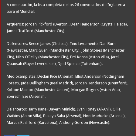
A continuación, la lista completa de los 26 convocados de Inglaterra
para el Mundial:
Arqueros: Jordan Pickford (Everton), Dean Henderson (Crystal Palace),
James Trafford (Manchester City).
Defensores: Reece James (Chelsea), Tino Livramento, Dan Burn
(Newcastle), Marc Guehi (Manchester City), John Stones (Manchester
City), Nico O’Reilly (Manchester City), Ezri Konsa (Aston Villa), Jarell
Quansah (Bayer Leverkusen), Djed Spence (Tottenham).
Mediocampistas: Declan Rice (Arsenal), Elliot Anderson (Nottingham
Forest), Jude Bellingham (Real Madrid), Jordan Henderson (Brentford),
Kobbie Mainoo (Manchester United), Morgan Rogers (Aston Villa),
Eberechi Eze (Arsenal).
Delanteros: Harry Kane (Bayern Múnich), Ivan Toney (Al-Ahli), Ollie
Watkins (Aston Villa), Bukayo Saka (Arsenal), Noni Madueke (Arsenal),
Marcus Rashford (Barcelona), Anthony Gordon (Newcastle).