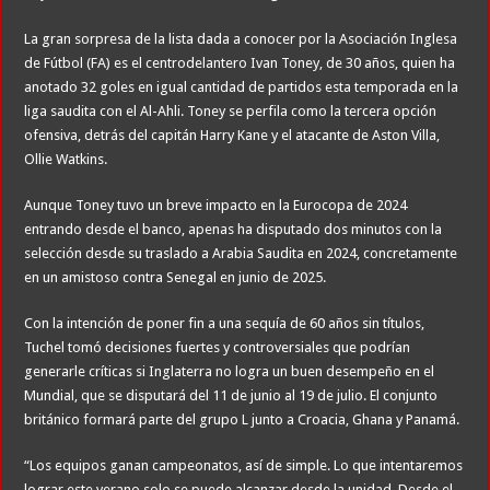
La gran sorpresa de la lista dada a conocer por la Asociación Inglesa
de Fútbol (FA) es el centrodelantero Ivan Toney, de 30 años, quien ha
anotado 32 goles en igual cantidad de partidos esta temporada en la
liga saudita con el Al-Ahli. Toney se perfila como la tercera opción
ofensiva, detrás del capitán Harry Kane y el atacante de Aston Villa,
Ollie Watkins.
Aunque Toney tuvo un breve impacto en la Eurocopa de 2024
entrando desde el banco, apenas ha disputado dos minutos con la
selección desde su traslado a Arabia Saudita en 2024, concretamente
en un amistoso contra Senegal en junio de 2025.
Con la intención de poner fin a una sequía de 60 años sin títulos,
Tuchel tomó decisiones fuertes y controversiales que podrían
generarle críticas si Inglaterra no logra un buen desempeño en el
Mundial, que se disputará del 11 de junio al 19 de julio. El conjunto
británico formará parte del grupo L junto a Croacia, Ghana y Panamá.
“Los equipos ganan campeonatos, así de simple. Lo que intentaremos
lograr este verano solo se puede alcanzar desde la unidad. Desde el