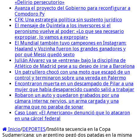
«Delirio persecutorio»
Avanza el proyecto del Gobierno para reconfigurar a
Comodoro Py
CFK: Una estrategia política sin sustento jurídico
El mensaje de Quintela a los inversores si el
peronismo vuelve al poder: «Lo que sea necesario
expropiar, lo vamos a expropiar»
El Mundial también tuvo campeones en Instagram:
Haaland y Vozinha fueron los grandes ganadores y
por qué Messi quedó sexto
Julián Alvarez ya se «entrena» bajo la disciplina de
Atlético de Madrid pese a su deseo de irse a Barcelona
Un patrullero chocó con una moto que escapó de un
control y terminaron sobre una vereda en Palermo
Encontraron muerta en un descampado de Pilar a una
mujer que había desaparecido cuando salió a trabajar
Robaron un auto y quedaron grabados por una
cámara interna: nervios, un arma cargada y una
alarma que no paraba de sonar
Caso Loan: «El Americano» denunció que lo atacaron
en una cárcel federal
Inicio
/
DEPORTES
/
Insólita secuencia en la Copa
Sudamericana: un argentino pegó dos patadas en la misma