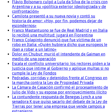
Flávio Bolsonaro culpó a Lula da Silva de la crisis con
Argentina y a su «política exterior ideologizada y de
confrontación»
Camilota presentó a su nueva novia y contó su
historia de amor: «Hoy, por fin, podemos dejar de
escondernos»
Franco Mastantuono se fue de Real Madrid y en Italia
lo recibió una multitud: jugará en Fiorentina
Franco Colapinto denunció que fue víctima de un
robo en Italia: «Quién hubiera dicho que europeos le
iban a robar a un latino»
Dolor en Chubut: murió el intendente de Gaiman en
medio de una operación
Escala el conflicto universitario: los rectores piden a la
Justicia que intime al Gobierno y aplique multas si no
cumple la Ley de Fondos
Pedradas, corridas y detenidos frente al Congreso en
la marcha contra la Ley de Propiedad Privada
La Cámara de Casación confirmó el procesamiento de
Julio de Vido y su esposa por enriquecimiento ilícito
La contundente respuesta de Benegas Lynch a una
senadora K que quiso sacarlo del debate de la Ley de
Tierras por tener una empresa que vende campos a
extranjeros