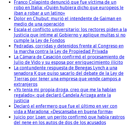
Franco Colapinto denunció que fue víctima de un
robo en Italia: «Quién hubiera dicho que europeos le
iban a robar a un latino»
Dolor en Chubut: murió el intendente de Gaiman en
medio de una operación
Escala el conflicto universitario: los rectores piden a la
Justicia que intime al Gobierno y aplique multas si no
cumple la Ley de Fondos
Pedradas, corridas y detenidos frente al Congreso en
la marcha contra la Ley de Propiedad Privada
La Cámara de Casación confirmó el procesamiento de
Julio de Vido y su esposa por enriquecimiento ilícito
La contundente respuesta de Benegas Lynch a una
senadora K que quiso sacarlo del debate de la Ley de
Tierras por tener una empresa que vende campos a
extranjeros
«Yo tenía mi propia droga, creo que me la habían
regalado»: qué declaró Candela Arizaga ante la
justicia
Declaró el enfermero que fue el último en ver con
vida a Maradona: «Descansaba en buena forma»
Juicio por Loan: un perito confirmó que había rastros
del nene en los autos de dos de los acusados