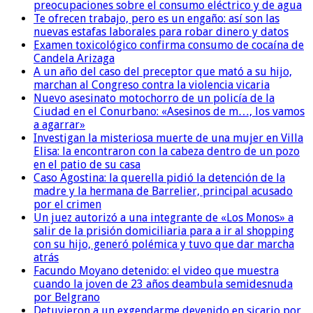
preocupaciones sobre el consumo eléctrico y de agua
Te ofrecen trabajo, pero es un engaño: así son las
nuevas estafas laborales para robar dinero y datos
Examen toxicológico confirma consumo de cocaína de
Candela Arizaga
A un año del caso del preceptor que mató a su hijo,
marchan al Congreso contra la violencia vicaria
Nuevo asesinato motochorro de un policía de la
Ciudad en el Conurbano: «Asesinos de m…, los vamos
a agarrar»
Investigan la misteriosa muerte de una mujer en Villa
Elisa: la encontraron con la cabeza dentro de un pozo
en el patio de su casa
Caso Agostina: la querella pidió la detención de la
madre y la hermana de Barrelier, principal acusado
por el crimen
Un juez autorizó a una integrante de «Los Monos» a
salir de la prisión domiciliaria para a ir al shopping
con su hijo, generó polémica y tuvo que dar marcha
atrás
Facundo Moyano detenido: el video que muestra
cuando la joven de 23 años deambula semidesnuda
por Belgrano
Detuvieron a un exgendarme devenido en sicario por