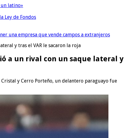
 un latino»
 la Ley de Fondos
tener una empresa que vende campos a extranjeros
teral y tras el VAR le sacaron la roja
ó a un rival con un saque lateral y
g Cristal y Cerro Porteño, un delantero paraguayo fue