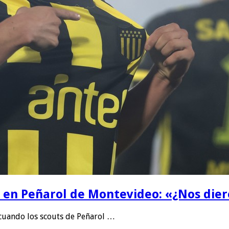
la en Peñarol de Montevideo: «¿Nos die
 cuando los scouts de Peñarol …