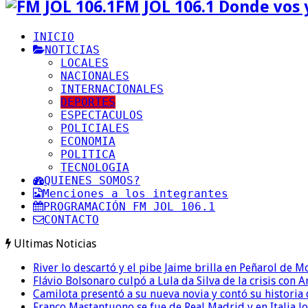
FM JOL 106.1 Donde vos 
INICIO
NOTICIAS
LOCALES
NACIONALES
INTERNACIONALES
DEPORTES
ESPECTACULOS
POLICIALES
ECONOMIA
POLITICA
TECNOLOGIA
QUIENES SOMOS?
Menciones a los integrantes
PROGRAMACIÓN FM JOL 106.1
CONTACTO
Ultimas Noticias
River lo descartó y el pibe Jaime brilla en Peñarol de 
Flávio Bolsonaro culpó a Lula da Silva de la crisis con 
Camilota presentó a su nueva novia y contó su historia
Franco Mastantuono se fue de Real Madrid y en Italia lo