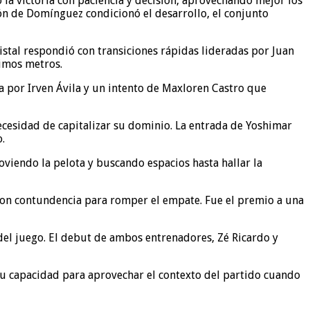
ó la victoria con paciencia y decisión, aprovechando mejor los
n de Domínguez condicionó el desarrollo, el conjunto
istal respondió con transiciones rápidas lideradas por Juan
timos metros.
a por Irven Ávila y un intento de Maxloren Castro que
cesidad de capitalizar su dominio. La entrada de Yoshimar
.
oviendo la pelota y buscando espacios hasta hallar la
ó con contundencia para romper el empate. Fue el premio a una
 del juego. El debut de ambos entrenadores, Zé Ricardo y
 su capacidad para aprovechar el contexto del partido cuando