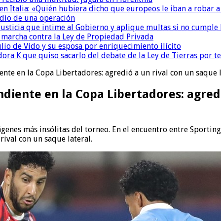
n Italia: «Quién hubiera dicho que europeos le iban a robar a
dio de una operación
la Justicia que intime al Gobierno y aplique multas si no cumple
a marcha contra la Ley de Propiedad Privada
io de Vido y su esposa por enriquecimiento ilícito
ora K que quiso sacarlo del debate de la Ley de Tierras por 
nte en la Copa Libertadores: agredió a un rival con un saque la
ndiente en la Copa Libertadores: agredi
genes más insólitas del torneo. En el encuentro entre Sportin
rival con un saque lateral.