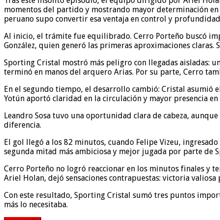
Tras este insólito episodio, el equipo dirigido por Ariel Hola
momentos del partido y mostrando mayor determinación en at
peruano supo convertir esa ventaja en control y profundidad
Al inicio, el trámite fue equilibrado. Cerro Porteño buscó i
González, quien generó las primeras aproximaciones claras. 
Sporting Cristal mostró más peligro con llegadas aisladas: 
terminó en manos del arquero Arias. Por su parte, Cerro ta
En el segundo tiempo, el desarrollo cambió: Cristal asumió 
Yotún aportó claridad en la circulación y mayor presencia e
Leandro Sosa tuvo una oportunidad clara de cabeza, aunque sin
diferencia.
El gol llegó a los 82 minutos, cuando Felipe Vizeu, ingresad
segunda mitad más ambiciosa y mejor jugada por parte de Sp
Cerro Porteño no logró reaccionar en los minutos finales y t
Ariel Holan, dejó sensaciones contrapuestas: victoria valiosa 
Con este resultado, Sporting Cristal sumó tres puntos impor
más lo necesitaba.