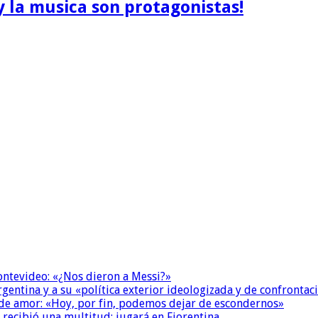
y la musica son protagonistas!
Montevideo: «¿Nos dieron a Messi?»
Argentina y a su «política exterior ideologizada y de confrontac
 de amor: «Hoy, por fin, podemos dejar de escondernos»
 recibió una multitud: jugará en Fiorentina