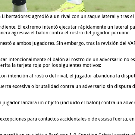
Libertadores: agredió a un rival con un saque lateral y tras el 
iente. El extremo intentó ejecutar rápidamente un lateral par
era agresiva el balón contra el rostro del jugador peruano.
onestó a ambos jugadores. Sin embargo, tras la revisión del V
r intencionalmente el balón al rostro de un adversario no es 
rita la tarjeta roja por los siguientes motivos:
con intención al rostro del rival, el jugador abandona la disput
fuerza excesiva o brutalidad contra un adversario sin disputa
n jugador lanzara un objeto (incluido el balón) contra un adve
xcepciones para contactos accidentales o de escasa fuerza, en 