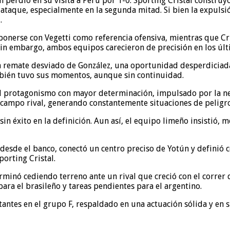
n perdió en su visita a Perú por 1-0. Sporting Cristal construy
aque, especialmente en la segunda mitad. Si bien la expulsió
.
mponerse con Vegetti como referencia ofensiva, mientras que Cr
Sin embargo, ambos equipos carecieron de precisión en los úl
un remate desviado de González, una oportunidad desperdiciad
mbién tuvo sus momentos, aunque sin continuidad.
el protagonismo con mayor determinación, impulsado por la ne
n campo rival, generando constantemente situaciones de peligro
 éxito en la definición. Aun así, el equipo limeño insistió, m
o desde el banco, conectó un centro preciso de Yotún y defini
orting Cristal.
erminó cediendo terreno ante un rival que creció con el correr
para el brasileño y tareas pendientes para el argentino.
tantes en el grupo F, respaldado en una actuación sólida y en