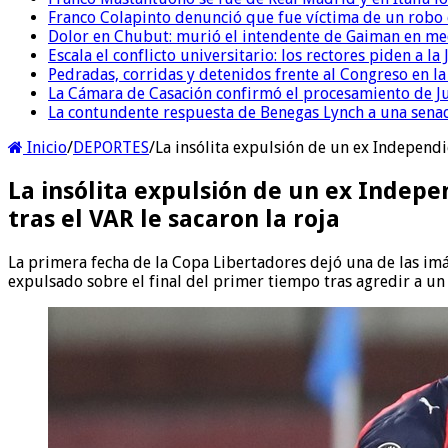
Franco Colapinto denunció que fue víctima de un robo e
Dolor en Chubut: murió el intendente de Gaiman en me
Escala el conflicto universitario: los rectores piden a 
Pedradas, corridas y detenidos frente al Congreso en l
La Cámara de Casación confirmó el procesamiento de Jul
La contundente respuesta de Benegas Lynch a una senad
Inicio
/
DEPORTES
/
La insólita expulsión de un ex Independie
La insólita expulsión de un ex Indepe
tras el VAR le sacaron la roja
La primera fecha de la Copa Libertadores dejó una de las imá
expulsado sobre el final del primer tiempo tras agredir a un 