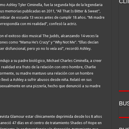
CL
mo Ashley Tyler Ciminella, fue la segunda hija de la legendaria
us memorias publicadas en 2011, “All That Is Bitter & Sweet”,
 cambiar de escuela 13 veces antes de cumplir 18 años. “Mi madre
rrespondía con mi realidad”, confesó la actriz.
 el exitoso dúo musical The Judds, alcanzando 14 veces la
iones como “Mama He’s Crazy” y “Why Not Me”. “Ellas decían
r disfuncional, pero yo no lo veía así”, recordó Ashley.
ndujo a su padre biológico, Michael Charles Ciminella, a creer
realidad era fruto de la relación con otro hombre, Charlie
iormente, su madre mantuvo una relación con un hombre
 llevó a Ashley a sufrir abusos desde niña. Relató en sus
sexualmente en una pizzería, hecho que denunció a su madre
BU
 revista Glamour estar clínicamente deprimida desde los 8 años
maneció 47 días en el centro de tratamiento Shades of Hope en