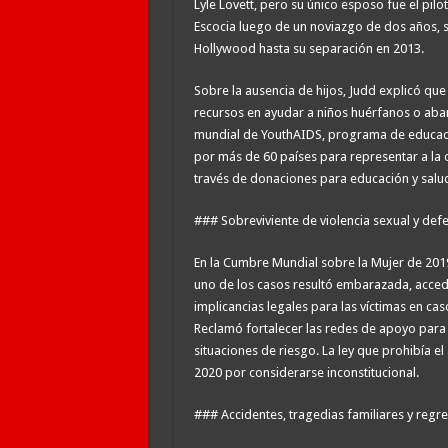
Lyle Lovett, pero su único esposo fue el pilo
Escocia luego de un noviazgo de dos años, 
Hollywood hasta su separación en 2013.
Sobre la ausencia de hijos, Judd explicó qu
recursos en ayudar a niños huérfanos o a
mundial de YouthAIDS, programa de educació
por más de 60 países para representar a la 
través de donaciones para educación y salu
### Sobreviviente de violencia sexual y def
En la Cumbre Mundial sobre la Mujer de 2019,
uno de los casos resultó embarazada, accedi
implicancias legales para las víctimas en ca
Reclamó fortalecer las redes de apoyo para m
situaciones de riesgo. La ley que prohibía e
2020 por considerarse inconstitucional.
### Accidentes, tragedias familiares y regre