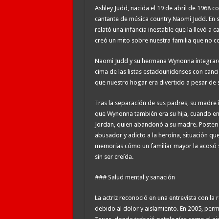
Ashley Judd, nacida el 19 de abril de 1968 co
cantante de música country Naomi Judd. En s
relató una infancia inestable que la llevó a
creó un mito sobre nuestra familia que no co
Naomi Judd y su hermana Wynonna integraron
cima de las listas estadounidenses con canc
que nuestro hogar era divertido a pesar de se
Tras la separación de sus padres, su madre i
que Wynonna también era su hija, cuando en 
Jordan, quien abandonó a su madre. Poster
abusador y adicto a la heroína, situación que
memorias cómo un familiar mayor la acosó 
sin ser creída.
### Salud mental y sanación
La actriz reconoció en una entrevista con la
debido al dolor y aislamiento. En 2005, per