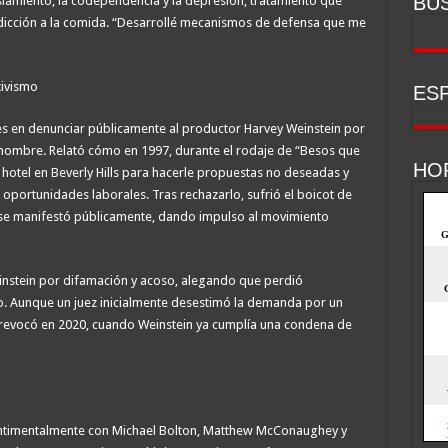
BU
lamiento, la codependencia y la depresión, tratamiento que
icción a la comida. “Desarrollé mecanismos de defensa que me
tivismo
ESP
ces en denunciar públicamente al productor Harvey Weinstein por
 nombre. Relató cómo en 1997, durante el rodaje de “Besos que
HO
e hotel en Beverly Hills para hacerle propuestas no deseadas y
oportunidades laborales. Tras rechazarlo, sufrió el boicot de
 se manifestó públicamente, dando impulso al movimiento
instein por difamación y acoso, alegando que perdió
. Aunque un juez inicialmente desestimó la demanda por un
la revocó en 2020, cuando Weinstein ya cumplía una condena de
sentimentalmente con Michael Bolton, Matthew McConaughey y