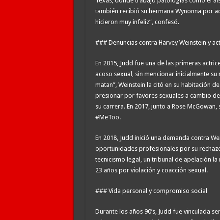
Texas, donde trabajó patologías como el ais
también recibió su hermana Wynonna por ad
hicieron muy infeliz”, confesó.
### Denuncias contra Harvey Weinstein y ac
En 2015, Judd fue una de las primeras actri
acoso sexual, sin mencionar inicialmente su
matan”, Weinstein la citó en su habitación d
presionar por favores sexuales a cambio de 
su carrera. En 2017, junto a Rose McGowan,
#MeToo.
En 2018, Judd inició una demanda contra We
oportunidades profesionales por su rechazo
tecnicismo legal, un tribunal de apelación 
23 años por violación y coacción sexual.
### Vida personal y compromiso social
Durante los años 90’s, Judd fue vinculada 