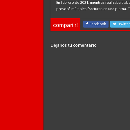
En febrero de 2021, mientras realizaba traba
provocó múltiples fracturas en una pierna. T
Facebook
Twitter
compartir!
Dejanos tu comentario