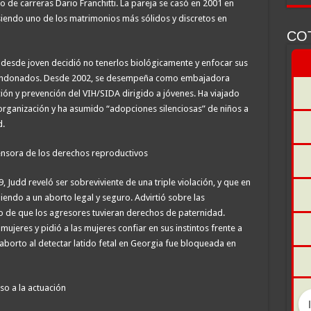
to de carreras Dario Franchitti. La pareja se casó en 2001 en
siendo uno de los matrimonios más sólidos y discretos en
CO
e desde joven decidió no tenerlos biológicamente y enfocar sus
bandonados. Desde 2002, se desempeña como embajadora
n y prevención del VIH/SIDA dirigido a jóvenes. Ha viajado
organización y ha asumido “adopciones silenciosas” de niños a
d.
ensora de los derechos reproductivos
 Judd reveló ser sobreviviente de una triple violación, y que en
endo a un aborto legal y seguro. Advirtió sobre las
so de que los agresores tuvieran derechos de paternidad.
ujeres y pidió a las mujeres confiar en sus instintos frente a
l aborto al detectar latido fetal en Georgia fue bloqueada en
so a la actuación