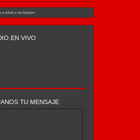
 a robar a un latino»
IO EN VIVO
JANOS TU MENSAJE