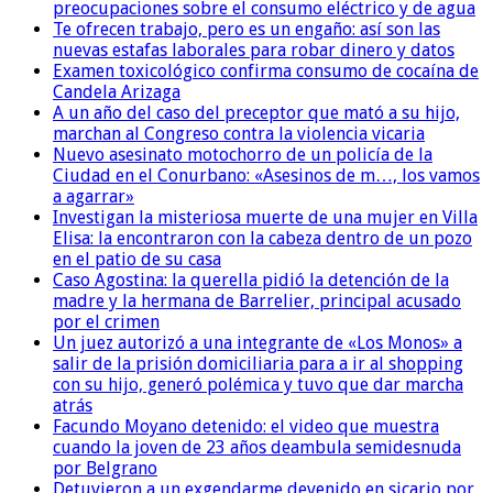
preocupaciones sobre el consumo eléctrico y de agua
Te ofrecen trabajo, pero es un engaño: así son las
nuevas estafas laborales para robar dinero y datos
Examen toxicológico confirma consumo de cocaína de
Candela Arizaga
A un año del caso del preceptor que mató a su hijo,
marchan al Congreso contra la violencia vicaria
Nuevo asesinato motochorro de un policía de la
Ciudad en el Conurbano: «Asesinos de m…, los vamos
a agarrar»
Investigan la misteriosa muerte de una mujer en Villa
Elisa: la encontraron con la cabeza dentro de un pozo
en el patio de su casa
Caso Agostina: la querella pidió la detención de la
madre y la hermana de Barrelier, principal acusado
por el crimen
Un juez autorizó a una integrante de «Los Monos» a
salir de la prisión domiciliaria para a ir al shopping
con su hijo, generó polémica y tuvo que dar marcha
atrás
Facundo Moyano detenido: el video que muestra
cuando la joven de 23 años deambula semidesnuda
por Belgrano
Detuvieron a un exgendarme devenido en sicario por