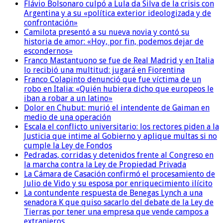
Flávio Bolsonaro culpó a Lula da Silva de la crisis con
Argentina y a su «política exterior ideologizada y de
confrontación»
Camilota presentó a su nueva novia y contó su
historia de amor: «Hoy, por fin, podemos dejar de
escondernos»
Franco Mastantuono se fue de Real Madrid y en Italia
lo recibió una multitud: jugará en Fiorentina
Franco Colapinto denunció que fue víctima de un
robo en Italia: «Quién hubiera dicho que europeos le
iban a robar a un latino»
Dolor en Chubut: murió el intendente de Gaiman en
medio de una operación
Escala el conflicto universitario: los rectores piden a la
Justicia que intime al Gobierno y aplique multas si no
cumple la Ley de Fondos
Pedradas, corridas y detenidos frente al Congreso en
la marcha contra la Ley de Propiedad Privada
La Cámara de Casación confirmó el procesamiento de
Julio de Vido y su esposa por enriquecimiento ilícito
La contundente respuesta de Benegas Lynch a una
senadora K que quiso sacarlo del debate de la Ley de
Tierras por tener una empresa que vende campos a
extranjeros