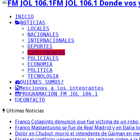
FM JOL 106.1 Donde vos 
INICIO
NOTICIAS
LOCALES
NACIONALES
INTERNACIONALES
DEPORTES
ESPECTACULOS
POLICIALES
ECONOMIA
POLITICA
TECNOLOGIA
QUIENES SOMOS?
Menciones a los integrantes
PROGRAMACIÓN FM JOL 106.1
CONTACTO
Ultimas Noticias
Franco Colapinto denunció que fue víctima de un robo e
Franco Mastantuono se fue de Real Madrid y en Italia lo
Dolor en Chubut: murió el intendente de Gaiman en me
Escala el conflicto universitario: los rectores piden a 