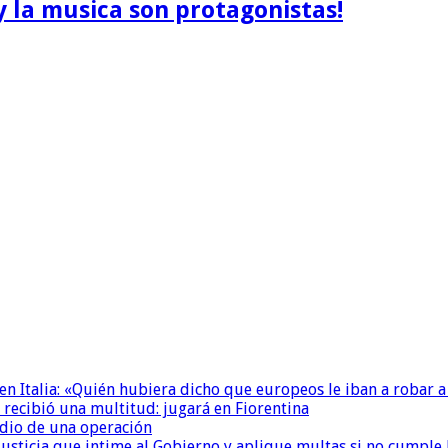
y la musica son protagonistas!
n Italia: «Quién hubiera dicho que europeos le iban a robar a
 recibió una multitud: jugará en Fiorentina
dio de una operación
la Justicia que intime al Gobierno y aplique multas si no cumple