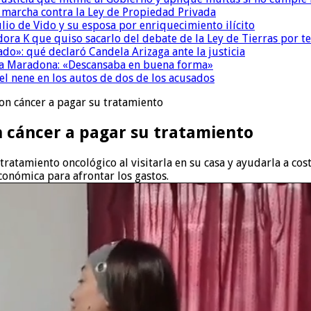
a marcha contra la Ley de Propiedad Privada
io de Vido y su esposa por enriquecimiento ilícito
ora K que quiso sacarlo del debate de la Ley de Tierras por 
do»: qué declaró Candela Arizaga ante la justicia
a a Maradona: «Descansaba en buena forma»
el nene en los autos de dos de los acusados
con cáncer a pagar su tratamiento
n cáncer a pagar su tratamiento
ratamiento oncológico al visitarla en su casa y ayudarla a cos
conómica para afrontar los gastos.