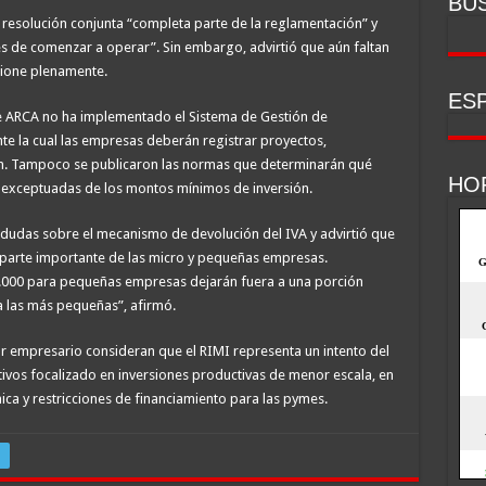
BU
resolución conjunta “completa parte de la reglamentación” y
s de comenzar a operar”. Sin embargo, advirtió que aún faltan
cione plenamente.
ESP
e ARCA no ha implementado el Sistema de Gestión de
te la cual las empresas deberán registrar proyectos,
ión. Tampoco se publicaron las normas que determinarán qué
HO
s exceptuadas de los montos mínimos de inversión.
n dudas sobre el mecanismo de devolución del IVA y advirtió que
 parte importante de las micro y pequeñas empresas.
000 para pequeñas empresas dejarán fuera a una porción
a las más pequeñas”, afirmó.
or empresario consideran que el RIMI representa un intento del
vos focalizado en inversiones productivas de menor escala, en
ica y restricciones de financiamiento para las pymes.