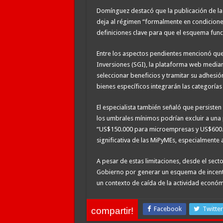
Domínguez destacó que la publicación de la 
deja al régimen “formalmente en condicione
definiciones clave para que el esquema fun
Entre los aspectos pendientes mencionó qu
Inversiones (SGI), la plataforma web median
seleccionar beneficios y tramitar su adhes
bienes específicos integrarán las categoría
El especialista también señaló que persiste
los umbrales mínimos podrían excluir a una
“US$150.000 para microempresas y US$600.
significativa de las MiPyMEs, especialmente 
A pesar de estas limitaciones, desde el sect
Gobierno por generar un esquema de incenti
un contexto de caída de la actividad económ
Facebook
Twitter
compartir!