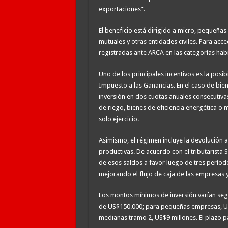
exportaciones”.
El beneficio está dirigido a micro, pequeña
mutuales y otras entidades civiles. Para acc
registradas ante ARCA en las categorías habi
Uno de los principales incentivos es la posi
Impuesto a las Ganancias. En el caso de bi
inversión en dos cuotas anuales consecutiv
de riego, bienes de eficiencia energética o
solo ejercicio.
Asimismo, el régimen incluye la devolución a
productivas. De acuerdo con el tributarista 
de esos saldos a favor luego de tres perío
mejorando el flujo de caja de las empresas y
Los montos mínimos de inversión varían seg
de US$150.000; para pequeñas empresas, US
medianas tramo 2, US$9 millones. El plazo p