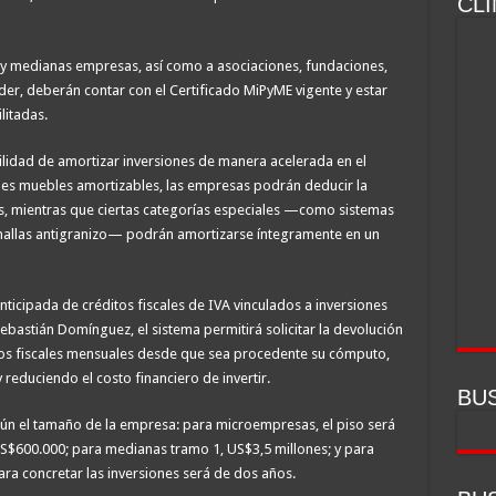
CL
s y medianas empresas, así como a asociaciones, fundaciones,
eder, deberán contar con el Certificado MiPyME vigente y estar
litadas.
bilidad de amortizar inversiones de manera acelerada en el
enes muebles amortizables, las empresas podrán deducir la
as, mientras que ciertas categorías especiales —como sistemas
 mallas antigranizo— podrán amortizarse íntegramente en un
nticipada de créditos fiscales de IVA vinculados a inversiones
Sebastián Domínguez, el sistema permitirá solicitar la devolución
dos fiscales mensuales desde que sea procedente su cómputo,
 reduciendo el costo financiero de invertir.
BU
ún el tamaño de la empresa: para microempresas, el piso será
$600.000; para medianas tramo 1, US$3,5 millones; y para
ara concretar las inversiones será de dos años.