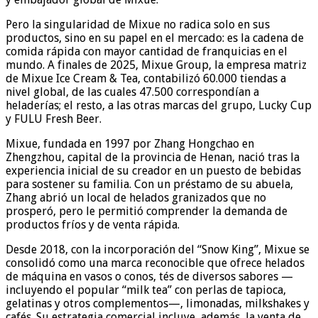
Pero la singularidad de Mixue no radica solo en sus
productos, sino en su papel en el mercado: es la cadena de
comida rápida con mayor cantidad de franquicias en el
mundo. A finales de 2025, Mixue Group, la empresa matriz
de Mixue Ice Cream & Tea, contabilizó 60.000 tiendas a
nivel global, de las cuales 47.500 correspondían a
heladerías; el resto, a las otras marcas del grupo, Lucky Cup
y FULU Fresh Beer.
Mixue, fundada en 1997 por Zhang Hongchao en
Zhengzhou, capital de la provincia de Henan, nació tras la
experiencia inicial de su creador en un puesto de bebidas
para sostener su familia. Con un préstamo de su abuela,
Zhang abrió un local de helados granizados que no
prosperó, pero le permitió comprender la demanda de
productos fríos y de venta rápida.
Desde 2018, con la incorporación del “Snow King”, Mixue se
consolidó como una marca reconocible que ofrece helados
de máquina en vasos o conos, tés de diversos sabores —
incluyendo el popular “milk tea” con perlas de tapioca,
gelatinas y otros complementos—, limonadas, milkshakes y
cafés. Su estrategia comercial incluye, además, la venta de