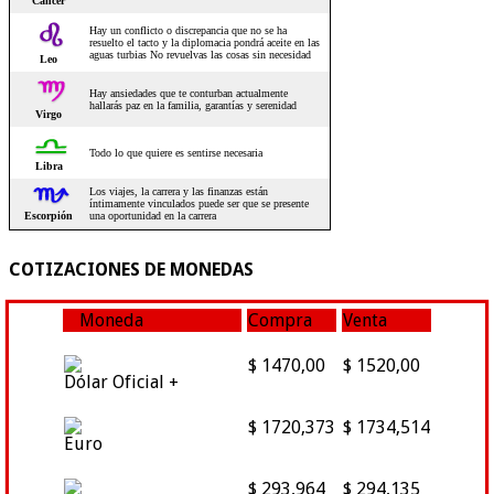
COTIZACIONES DE MONEDAS
Moneda
Compra
Venta
$ 1470,00
$ 1520,00
Dólar Oficial +
$ 1720,373
$ 1734,514
Euro
$ 293,964
$ 294,135