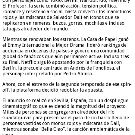
Con personajes como Tokio, Berlín, Nairobi, Río, Palermo y
El Profesor, la serie combinó acción, tensión política,
romance y resistencia social, hasta convertir los mamelucos
rojos y las máscaras de Salvador Dalí en íconos que se
replicaron en remeras, buzos, gorras, mochilas e incluso
tatuajes alrededor del mundo.
Mientras se renovaban los estrenos, La Casa de Papel ganó
el Emmy Internacional a Mejor Drama, lideró rankings de
audiencia en decenas de países y generó una comunidad
global de fanáticos que aún permanece activa. Incluso tras
su final, Netflix siguió apostando por la franquicia con
Berlín, la precuela centrada en Andrés de Fonollosa, el
personaje interpretado por Pedro Alonso.
Ahora, con el estreno de la segunda temporada de ese spin-
off, la plataforma decidió redoblar la apuesta.
El anuncio se realizó en Sevilla, España, con un despliegue
cinematográfico que evidenció la magnitud del proyecto.
Miles de personas se congregaron alrededor del río
Guadalquivir para presenciar el paso de un barco lleno de
personas vestidas con monos rojos y máscaras de Dalí,
mientras sonaba “Bella Ciao”, la canción emblemática de la
serie.