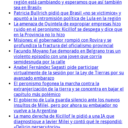
región está cambiando y esperamos que así también
sea en Brasil»
Patricia Bullrich pidió que Brasil «no se victimice» y
apuntó a la intromisión política de Lula en la región
La amenaza de Quintela de expropiar empresas hizo
ruido en el peronismo: Kicillof se despega y dice que
en la Provincia no lo hizo
Misiones: el gobernador rompió con Rovira y se
profundiza la fractura del oficialismo provincial
Facundo Moyano fue demorado en Belgrano tras un
violento episodio con una joven que corría
semidesnuda por la calle
Anabel Fernández Sagasti pide participar
virtualmente de la sesión por la Ley de Tierras por su
avanzado embarazo
El peronismo fogonea la marcha contra la
extranjerización de la tierra y se concentra en bajar el
capítulo más polémico
El gobierno de Lula guarda silencio ante los nuevos
insultos de Milei, pero por ahora su embajador no
vuelve a la Argentina
La mano derecha de Kicillof le pidió a una IA que
diagnostique a Javier Milei y contó qué le respondió:
«Delirio persecutorio»