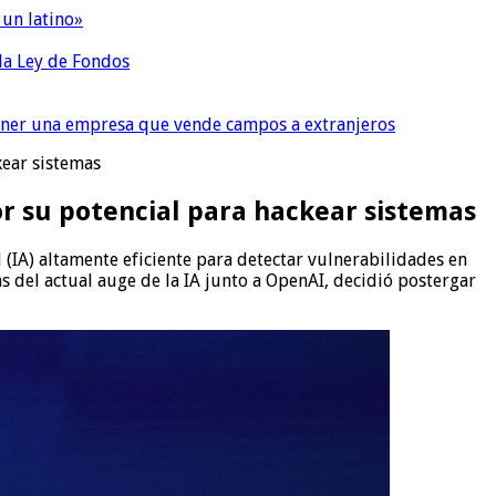
 un latino»
 la Ley de Fondos
tener una empresa que vende campos a extranjeros
kear sistemas
or su potencial para hackear sistemas
(IA) altamente eficiente para detectar vulnerabilidades en
s del actual auge de la IA junto a OpenAI, decidió postergar