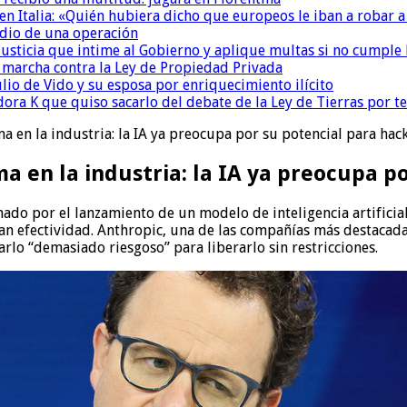
n Italia: «Quién hubiera dicho que europeos le iban a robar a
dio de una operación
la Justicia que intime al Gobierno y aplique multas si no cumple
a marcha contra la Ley de Propiedad Privada
io de Vido y su esposa por enriquecimiento ilícito
ora K que quiso sacarlo del debate de la Ley de Tierras por 
 en la industria: la IA ya preocupa por su potencial para hac
 en la industria: la IA ya preocupa p
do por el lanzamiento de un modelo de inteligencia artificial 
an efectividad. Anthropic, una de las compañías más destacada
lo “demasiado riesgoso” para liberarlo sin restricciones.