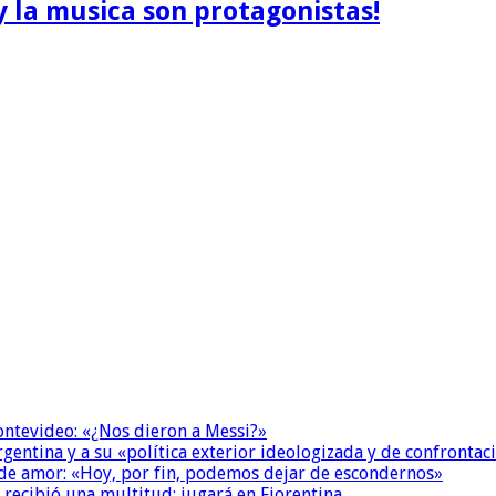
y la musica son protagonistas!
Montevideo: «¿Nos dieron a Messi?»
Argentina y a su «política exterior ideologizada y de confrontac
 de amor: «Hoy, por fin, podemos dejar de escondernos»
 recibió una multitud: jugará en Fiorentina