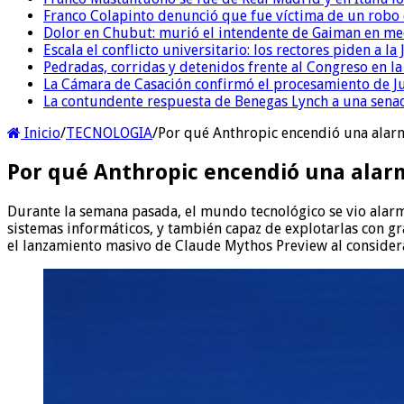
Franco Colapinto denunció que fue víctima de un robo e
Dolor en Chubut: murió el intendente de Gaiman en me
Escala el conflicto universitario: los rectores piden a 
Pedradas, corridas y detenidos frente al Congreso en l
La Cámara de Casación confirmó el procesamiento de Jul
La contundente respuesta de Benegas Lynch a una senad
Inicio
/
TECNOLOGIA
/
Por qué Anthropic encendió una alarma
Por qué Anthropic encendió una alarma
Durante la semana pasada, el mundo tecnológico se vio alarma
sistemas informáticos, y también capaz de explotarlas con gr
el lanzamiento masivo de Claude Mythos Preview al considerar