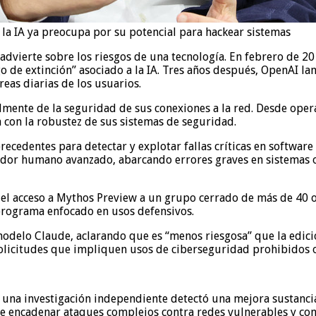
 la IA ya preocupa por su potencial para hackear sistemas
 advierte sobre los riesgos de una tecnología. En febrero de 
sgo de extinción” asociado a la IA. Tres años después, OpenAI l
eas diarias de los usuarios.
nte de la seguridad de sus conexiones a la red. Desde opera
 con la robustez de sus sistemas de seguridad.
ecedentes para detectar y explotar fallas críticas en softwar
dor humano avanzado, abarcando errores graves en sistemas o
r el acceso a Mythos Preview a un grupo cerrado de más de 40 o
programa enfocado en usos defensivos.
modelo Claude, aclarando que es “menos riesgosa” que la edic
icitudes que impliquen usos de ciberseguridad prohibidos o 
 una investigación independiente detectó una mejora sustancia
de encadenar ataques complejos contra redes vulnerables y co