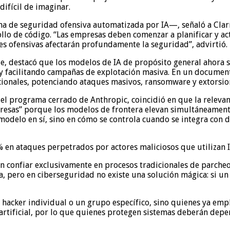
ifícil de imaginar.
a de seguridad ofensiva automatizada por IA—, señaló a Clarí
llo de código. “Las empresas deben comenzar a planificar y ac
es ofensivas afectarán profundamente la seguridad”, advirtió.
, destacó que los modelos de IA de propósito general ahora s
 y facilitando campañas de explotación masiva. En un document
ncionales, potenciando ataques masivos, ransomware y extorsio
del programa cerrado de Anthropic, coincidió en que la releva
esas” porque los modelos de frontera elevan simultáneamente 
 modelo en sí, sino en cómo se controla cuando se integra con d
en ataques perpetrados por actores maliciosos que utilizan I
n confiar exclusivamente en procesos tradicionales de parcheo
a, pero en ciberseguridad no existe una solución mágica: si un
 hacker individual o un grupo específico, sino quienes ya em
a artificial, por lo que quienes protegen sistemas deberán de