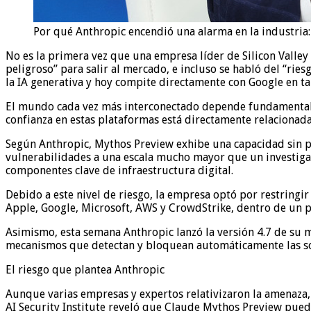
Por qué Anthropic encendió una alarma en la industria:
No es la primera vez que una empresa líder de Silicon Valley
peligroso” para salir al mercado, e incluso se habló del “rie
la IA generativa y hoy compite directamente con Google en tar
El mundo cada vez más interconectado depende fundamentalme
confianza en estas plataformas está directamente relacionada
Según Anthropic, Mythos Preview exhibe una capacidad sin pr
vulnerabilidades a una escala mucho mayor que un investiga
componentes clave de infraestructura digital.
Debido a este nivel de riesgo, la empresa optó por restringi
Apple, Google, Microsoft, AWS y CrowdStrike, dentro de un 
Asimismo, esta semana Anthropic lanzó la versión 4.7 de su 
mecanismos que detectan y bloquean automáticamente las sol
El riesgo que plantea Anthropic
Aunque varias empresas y expertos relativizaron la amenaza,
AI Security Institute reveló que Claude Mythos Preview pue