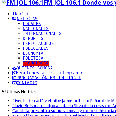
FM JOL 106.1 Donde vos 
INICIO
NOTICIAS
LOCALES
NACIONALES
INTERNACIONALES
DEPORTES
ESPECTACULOS
POLICIALES
ECONOMIA
POLITICA
TECNOLOGIA
QUIENES SOMOS?
Menciones a los integrantes
PROGRAMACIÓN FM JOL 106.1
CONTACTO
Ultimas Noticias
River lo descartó y el pibe Jaime brilla en Peñarol de 
Flávio Bolsonaro culpó a Lula da Silva de la crisis con 
Camilota presentó a su nueva novia y contó su historia
Franco Mastantuono se fue de Real Madrid y en Italia lo