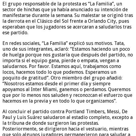
El grupo responsable de la protesta es “La Familia”, un
sector de hinchas que ya había anunciado su intención de
manifestarse durante la semana. Su malestar se originó tras
la derrota en el Clásico del Sol frente a Orlando City, pues
esperaban que los jugadores se acercaran a saludarlos tras
ese partido.
En redes sociales, “La Familia” explicó sus motivos. Tata,
uno de sus integrantes, aclaró: “Estamos haciendo un poco
de huelga porque nos gustaría que después del partido, no
importa si el equipo gana, pierde o empata, vengan a
saludarnos. Por favor. Estamos aquí, trabajamos como
locos, hacemos todo lo que podemos. Esperamos un
poquito de gratitud”. Otro miembro del grupo añadió:
“Nosotros estamos desde el primer día y siempre
apoyamos al Inter Miami, ganemos o perdamos. Queremos
que por lo menos nos saluden y reconozcan el esfuerzo que
hacemos en la previa y en todo lo que organizamos”.
Al concluir el partido contra Portland Timbers, Messi, De
Paul y Luis Suárez saludaron al estadio completo, excepto a
la tribuna de donde surgieron las protestas.
Posteriormente, se dirigieron hacia el vestuario, mientras
que solo algunos jugadores permanecieron para saludar a