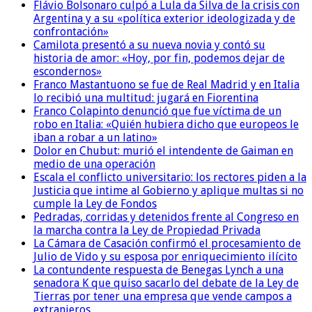
Flávio Bolsonaro culpó a Lula da Silva de la crisis con
Argentina y a su «política exterior ideologizada y de
confrontación»
Camilota presentó a su nueva novia y contó su
historia de amor: «Hoy, por fin, podemos dejar de
escondernos»
Franco Mastantuono se fue de Real Madrid y en Italia
lo recibió una multitud: jugará en Fiorentina
Franco Colapinto denunció que fue víctima de un
robo en Italia: «Quién hubiera dicho que europeos le
iban a robar a un latino»
Dolor en Chubut: murió el intendente de Gaiman en
medio de una operación
Escala el conflicto universitario: los rectores piden a la
Justicia que intime al Gobierno y aplique multas si no
cumple la Ley de Fondos
Pedradas, corridas y detenidos frente al Congreso en
la marcha contra la Ley de Propiedad Privada
La Cámara de Casación confirmó el procesamiento de
Julio de Vido y su esposa por enriquecimiento ilícito
La contundente respuesta de Benegas Lynch a una
senadora K que quiso sacarlo del debate de la Ley de
Tierras por tener una empresa que vende campos a
extranjeros