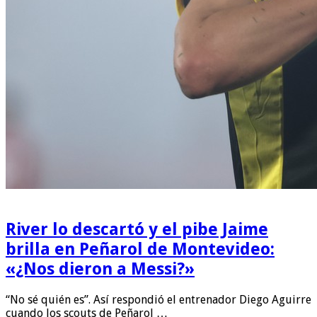
River lo descartó y el pibe Jaime
brilla en Peñarol de Montevideo:
«¿Nos dieron a Messi?»
“No sé quién es”. Así respondió el entrenador Diego Aguirre
cuando los scouts de Peñarol …