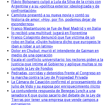
Flávio Bolsonaro culpó a Lula da Silva de la crisis con
Argentina y a su «política exterior ideologizada y de
confrontación»
Camilota presentó a su nueva novia y contó su
historia de amor: «Hoy, por fin, podemos dejar de
escondernos»
Franco Mastantuono se fue de Real Madrid y en Italia
lo recibió una multitud: jugará en Fiorentina
Franco Colapinto denunció que fue víctima de un
robo en Italia: «Quién hubiera dicho que europeos le
iban a robar a un latino»
Dolor en Chubut: murió el intendente de Gaiman en
medio de una operación
Escala el conflicto universitario: los rectores piden a la
Justicia que intime al Gobierno y aplique multas si no
cumple la Ley de Fondos
Pedradas, corridas y detenidos frente al Congreso en
la marcha contra la Ley de Propiedad Privada
La Cámara de Casación confirmó el procesamiento de
Julio de Vido y su esposa por enriquecimiento ilícito
La contundente respuesta de Benegas Lynch a una
senadora K que quiso sacarlo del debate de la Ley de
Tierras por tener una empresa que vende campos a
extranjeros