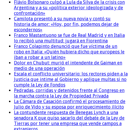
Flávio Bolsonaro culpó a Lula da Silva de la crisis con
Argentina y a su «política exterior ideologizada y de
confrontación»
Camilota presentó a su nueva novia y contó su
historia de amor: «Hoy, por fin, podemos dejar de
escondernos»
Franco Mastantuono se fue de Real Madrid y en Italia
lo recibió una multitud: jugará en Fiorentina
Franco Colapinto denunció que fue víctima de un
robo en Italia: «Quién hubiera dicho que europeos le
iban a robar a un latino»
Dolor en Chubut: murió el intendente de Gaiman en
medio de una operación
Escala el conflicto universitario: los rectores piden a la
Justicia que intime al Gobierno y aplique multas si no
cumple la Ley de Fondos
Pedradas, corridas y detenidos frente al Congreso en
la marcha contra la Ley de Propiedad Privada
La Cámara de Casación confirmó el procesamiento de
Julio de Vido y su esposa por enriquecimiento ilícito
La contundente respuesta de Benegas Lynch a una
senadora K que quiso sacarlo del debate de la Ley de
Tierras por tener una empresa que vende campos a
extranjeros