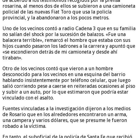
de acuerdo a los testimonios recogidos por la prensa
rosarina, al menos dos de ellos se subieron a una camioneta
policial de las nuevas Fiat Toro que usa la policía
provincial, y la abandonaron a los pocos metros.
Uno de los vecinos contó a radio Cadena 3 que en su familia
no salían del shock por la sucesión de balazos. «Fue una
balacera terrible», remarcó el hombre que estaba con sus
hijos cuando pasaron los ladrones a la carrera y apuntó que
«se escondieron detrás de mi camioneta y desde ahí
tiraban».
Otro de los vecinos contó que vieron a un hombre
desconocido para los vecinos en una esquina del barrio
hablando insistentemente por teléfono celular, que luego
salió corriendo pese a caerse en reiteradas ocasiones al piso
y subir a un auto, por lo que estimaron que podría estar
vinculado con el asalto.
Fuentes vinculadas a la investigación dijeron a los medios
de Rosario que en los alrededores encontraron un arma,
una campera y varios dólares, que se presume le fueron
robado a la víctima.
En tanto, el suboficial de la policía de Santa Fe que recibió