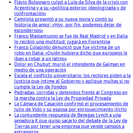
Flávio Bolsonaro culpó a Lula da Silva de la crisis con
Argentina y a su «política exterior ideologizada y de
confrontación»
Camilota presentó a su nueva novia y contó su
historia de amor: «Hoy, por fin, podemos dejar de
escondernos»
Franco Mastantuono se fue de Real Madrid y en Italia
lo recibió una multitud: jugará en Fiorentina
Franco Colapinto denunció que fue víctima de un
robo en Italia: «Quién hubiera dicho que europeos le
iban a robar a un latino»
Dolor en Chubut: murió el intendente de Gaiman en
medio de una operación
Escala el conflicto universitario: los rectores piden a la
Justicia que intime al Gobierno y aplique multas si no
cumple la Ley de Fondos
Pedradas, corridas y detenidos frente al Congreso en
la marcha contra la Ley de Propiedad Privada
La Cámara de Casación confirmó el procesamiento de
Julio de Vido y su esposa por enriquecimiento ilícito
La contundente respuesta de Benegas Lynch a una
senadora K que quiso sacarlo del debate de la Ley de
Tierras por tener una empresa que vende campos a
extranjeros