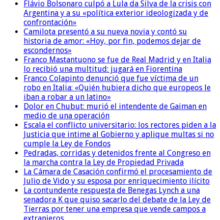
Flávio Bolsonaro culpó a Lula da Silva de la crisis con
Argentina y a su «política exterior ideologizada y de
confrontación»
Camilota presentó a su nueva novia y contó su
historia de amor: «Hoy, por fin, podemos dejar de
escondernos»
Franco Mastantuono se fue de Real Madrid y en Italia
lo recibió una multitud: jugará en Fiorentina
Franco Colapinto denunció que fue víctima de un
robo en Italia: «Quién hubiera dicho que europeos le
iban a robar a un latino»
Dolor en Chubut: murió el intendente de Gaiman en
medio de una operación
Escala el conflicto universitario: los rectores piden a la
Justicia que intime al Gobierno y aplique multas si no
cumple la Ley de Fondos
Pedradas, corridas y detenidos frente al Congreso en
la marcha contra la Ley de Propiedad Privada
La Cámara de Casación confirmó el procesamiento de
Julio de Vido y su esposa por enriquecimiento ilícito
La contundente respuesta de Benegas Lynch a una
senadora K que quiso sacarlo del debate de la Ley de
Tierras por tener una empresa que vende campos a
extranjeros