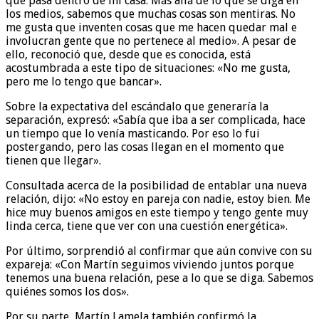
que pasa dentro de mi casa. Más allá de lo que se diga en
los medios, sabemos que muchas cosas son mentiras. No
me gusta que inventen cosas que me hacen quedar mal e
involucran gente que no pertenece al medio». A pesar de
ello, reconoció que, desde que es conocida, está
acostumbrada a este tipo de situaciones: «No me gusta,
pero me lo tengo que bancar».
Sobre la expectativa del escándalo que generaría la
separación, expresó: «Sabía que iba a ser complicada, hace
un tiempo que lo venía masticando. Por eso lo fui
postergando, pero las cosas llegan en el momento que
tienen que llegar».
Consultada acerca de la posibilidad de entablar una nueva
relación, dijo: «No estoy en pareja con nadie, estoy bien. Me
hice muy buenos amigos en este tiempo y tengo gente muy
linda cerca, tiene que ver con una cuestión energética».
Por último, sorprendió al confirmar que aún convive con su
expareja: «Con Martín seguimos viviendo juntos porque
tenemos una buena relación, pese a lo que se diga. Sabemos
quiénes somos los dos».
Por su parte, Martín Lamela también confirmó la