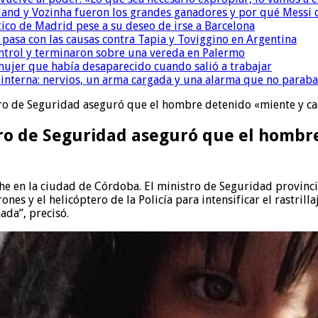
and y Vozinha fueron los grandes ganadores y por qué Messi 
ético de Madrid pese a su deseo de irse a Barcelona
é pasa con las causas contra Tapia y Toviggino en Argentina
ntrol y terminaron sobre una vereda en Palermo
ujer que había desaparecido cuando salió a trabajar
nterna: nervios, un arma cargada y una alarma que no paraba
ro de Seguridad aseguró que el hombre detenido «miente y ca
tro de Seguridad aseguró que el hombr
e en la ciudad de Córdoba. El ministro de Seguridad provincia
 y el helicóptero de la Policía para intensificar el rastrillaj
ada”, precisó.