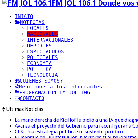
FM JOL 106.1 Donde vos 
INICIO
NOTICIAS
LOCALES
NACIONALES
INTERNACIONALES
DEPORTES
ESPECTACULOS
POLICIALES
ECONOMIA
POLITICA
TECNOLOGIA
QUIENES SOMOS?
Menciones a los integrantes
PROGRAMACIÓN FM JOL 106.1
CONTACTO
Ultimas Noticias
La mano derecha de Kicillof le pidió a una IA que diagn
Avanza el proyecto del Gobierno para reconfigurar a 
CFK: Una estrategia política sin sustento jurídico
El mensaje de Quintela a los inversores si el peronismo