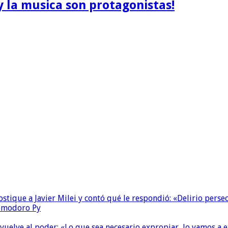
y la musica son protagonistas!
ostique a Javier Milei y contó qué le respondió: «Delirio perse
Comodoro Py
 vuelve al poder: «Lo que sea necesario expropiar, lo vamos a 