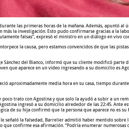
rante las primeras horas de la mañana. Además, apuntó al úni
ún más la investigación. Esto pudo confirmarse gracias a la la
mente falsas”, expresó el ministro en un diálogo en vivo co
entorpece la causa, pero estamos convencidos de que las pista
rge Sánchez del Bianco, informó que su cliente modificó parte d
joven que aparece en un video ingresando a su domicilio es Ag
eció aproximadamente media hora en su casa, tiempo durante 
poco trato con Agostina y que solo la ayudó a subir a un remi
ostina ingresó a su domicilio alrededor de las 22:45. Ante est
ógica de su hija confirmó que la persona que aparece no es su h
 le señaló la falsedad, Barrelier admitió haber mentido sobre 
guno que confirme esa afirmación. “Podría enumerar numerosas 