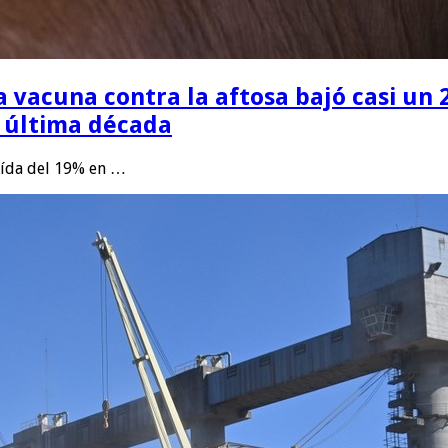
a vacuna contra la aftosa bajó casi un
a última década
caída del 19% en …