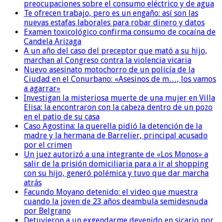
preocupaciones sobre el consumo eléctrico y de agua
Te ofrecen trabajo, pero es un engaño: así son las
nuevas estafas laborales para robar dinero y datos
Examen toxicológico confirma consumo de cocaína de
Candela Arizaga
A un año del caso del preceptor que mató a su hijo,
marchan al Congreso contra la violencia vicaria
Nuevo asesinato motochorro de un policía de la
Ciudad en el Conurbano: «Asesinos de m…, los vamos
a agarrar»
Investigan la misteriosa muerte de una mujer en Villa
Elisa: la encontraron con la cabeza dentro de un pozo
en el patio de su casa
Caso Agostina: la querella pidió la detención de la
madre y la hermana de Barrelier, principal acusado
por el crimen
Un juez autorizó a una integrante de «Los Monos» a
salir de la prisión domiciliaria para a ir al shopping
con su hijo, generó polémica y tuvo que dar marcha
atrás
Facundo Moyano detenido: el video que muestra
cuando la joven de 23 años deambula semidesnuda
por Belgrano
Detuvieron a un exgendarme devenido en sicario por