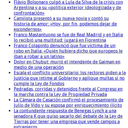
Flávio Bolsonaro culpó a Lula da Silva de la crisis con
Argentina y a su «política exterior ideologizada y de
confrontación»
Camilota presentó a su nueva novia y contó su
historia de amor: «Hoy, por fin, podemos dejar de
escondernos»
Franco Mastantuono se fue de Real Madrid y en Italia
lo recibió una multitud: jugará en Fiorentina
Franco Colapinto denunció que fue víctima de un
robo en Italia: «Quién hubiera dicho que europeos le
iban a robar a un latino»
Dolor en Chubut: murió el intendente de Gaiman en
medio de una operación
Escala el conflicto universitario: los rectores piden a la
Justicia que intime al Gobierno y aplique multas si no
cumple la Ley de Fondos
Pedradas, corridas y detenidos frente al Congreso en
la marcha contra la Ley de Propiedad Privada
La Cámara de Casación confirmó el procesamiento de
Julio de Vido y su esposa por enriquecimiento ilícito
La contundente respuesta de Benegas Lynch a una
senadora K que quiso sacarlo del debate de la Ley de
Tierras por tener una empresa que vende campos a
extranjeros