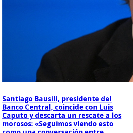
Santiago Bausili, presidente del
Banco Central, coincide con Luis
Caputo y descarta un rescate a los
morosos: «Seguimos viendo esto
como una conversación entre