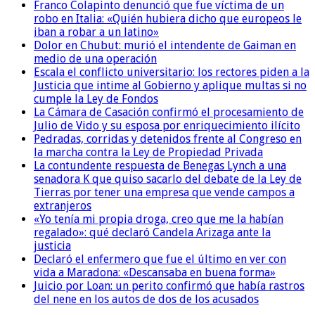
Franco Colapinto denunció que fue víctima de un
robo en Italia: «Quién hubiera dicho que europeos le
iban a robar a un latino»
Dolor en Chubut: murió el intendente de Gaiman en
medio de una operación
Escala el conflicto universitario: los rectores piden a la
Justicia que intime al Gobierno y aplique multas si no
cumple la Ley de Fondos
La Cámara de Casación confirmó el procesamiento de
Julio de Vido y su esposa por enriquecimiento ilícito
Pedradas, corridas y detenidos frente al Congreso en
la marcha contra la Ley de Propiedad Privada
La contundente respuesta de Benegas Lynch a una
senadora K que quiso sacarlo del debate de la Ley de
Tierras por tener una empresa que vende campos a
extranjeros
«Yo tenía mi propia droga, creo que me la habían
regalado»: qué declaró Candela Arizaga ante la
justicia
Declaró el enfermero que fue el último en ver con
vida a Maradona: «Descansaba en buena forma»
Juicio por Loan: un perito confirmó que había rastros
del nene en los autos de dos de los acusados