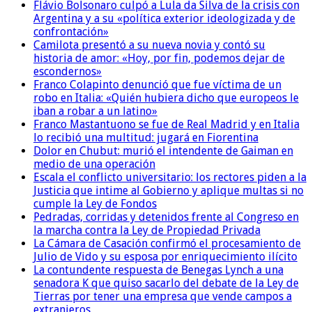
Flávio Bolsonaro culpó a Lula da Silva de la crisis con
Argentina y a su «política exterior ideologizada y de
confrontación»
Camilota presentó a su nueva novia y contó su
historia de amor: «Hoy, por fin, podemos dejar de
escondernos»
Franco Colapinto denunció que fue víctima de un
robo en Italia: «Quién hubiera dicho que europeos le
iban a robar a un latino»
Franco Mastantuono se fue de Real Madrid y en Italia
lo recibió una multitud: jugará en Fiorentina
Dolor en Chubut: murió el intendente de Gaiman en
medio de una operación
Escala el conflicto universitario: los rectores piden a la
Justicia que intime al Gobierno y aplique multas si no
cumple la Ley de Fondos
Pedradas, corridas y detenidos frente al Congreso en
la marcha contra la Ley de Propiedad Privada
La Cámara de Casación confirmó el procesamiento de
Julio de Vido y su esposa por enriquecimiento ilícito
La contundente respuesta de Benegas Lynch a una
senadora K que quiso sacarlo del debate de la Ley de
Tierras por tener una empresa que vende campos a
extranjeros