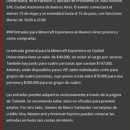
Universitaria, en el Pabellón 5, ubicado en Presidente Dr. Raúl Alfonsín
S/N, Ciudad Autónoma de Buenos Aires. El evento comenzará el
viernes 15 de mayo y se extenderá hasta el 15 de junio, con funciones
diarias de 18:30 a 23:00.
### Entradas para Minecraft Experience en Buenos Aires: precios y
cómo comprarlas
La entrada general para la Minecraft Experience en Ciudad
Universitaria tiene un valor de $49.000, sin incluir el cargo por servicio.
También hay packs para cuatro personas que cuestan $147.000.
Además, están disponibles pases VIP, tanto individuales como para
grupos de cuatro personas, cuyo precio oscila entre $70.000 para una
persona y $200.000 para un grupo de cuatro.
Las entradas pueden adquirirse exclusivamente a través de la página
de Ticketek. Se recomienda evitar sitios no oficiales para prevenir
estafas. Por otro lado, clientes de Banco Santander con tarjetas de
crédito Visa, Mastercard y American Express pueden comprar las
entradas en hasta seis cuotas sin interés.