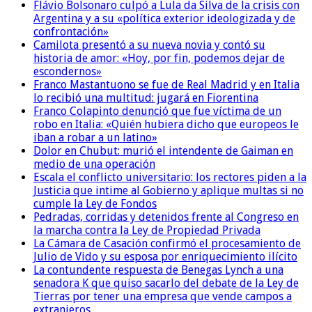
Flávio Bolsonaro culpó a Lula da Silva de la crisis con
Argentina y a su «política exterior ideologizada y de
confrontación»
Camilota presentó a su nueva novia y contó su
historia de amor: «Hoy, por fin, podemos dejar de
escondernos»
Franco Mastantuono se fue de Real Madrid y en Italia
lo recibió una multitud: jugará en Fiorentina
Franco Colapinto denunció que fue víctima de un
robo en Italia: «Quién hubiera dicho que europeos le
iban a robar a un latino»
Dolor en Chubut: murió el intendente de Gaiman en
medio de una operación
Escala el conflicto universitario: los rectores piden a la
Justicia que intime al Gobierno y aplique multas si no
cumple la Ley de Fondos
Pedradas, corridas y detenidos frente al Congreso en
la marcha contra la Ley de Propiedad Privada
La Cámara de Casación confirmó el procesamiento de
Julio de Vido y su esposa por enriquecimiento ilícito
La contundente respuesta de Benegas Lynch a una
senadora K que quiso sacarlo del debate de la Ley de
Tierras por tener una empresa que vende campos a
extranjeros