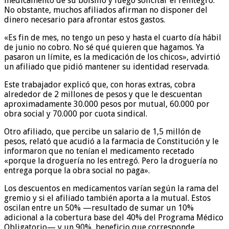
medicamento de su bolsillo y luego solicitar el reintegro.
No obstante, muchos afiliados afirman no disponer del
dinero necesario para afrontar estos gastos.
«Es fin de mes, no tengo un peso y hasta el cuarto día hábil
de junio no cobro. No sé qué quieren que hagamos. Ya
pasaron un límite, es la medicación de los chicos», advirtió
un afiliado que pidió mantener su identidad reservada.
Este trabajador explicó que, con horas extras, cobra
alrededor de 2 millones de pesos y que le descuentan
aproximadamente 30.000 pesos por mutual, 60.000 por
obra social y 70.000 por cuota sindical.
Otro afiliado, que percibe un salario de 1,5 millón de
pesos, relató que acudió a la farmacia de Constitución y le
informaron que no tenían el medicamento recetado
«porque la droguería no les entregó. Pero la droguería no
entrega porque la obra social no paga».
Los descuentos en medicamentos varían según la rama del
gremio y si el afiliado también aporta a la mutual. Estos
oscilan entre un 50% —resultado de sumar un 10%
adicional a la cobertura base del 40% del Programa Médico
Obligatorio— y un 90%, beneficio que corresponde