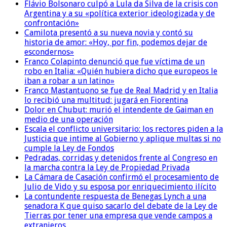
Flávio Bolsonaro culpó a Lula da Silva de la crisis con
Argentina y a su «política exterior ideologizada y de
confrontación»
Camilota presentó a su nueva novia y contó su
historia de amor: «Hoy, por fin, podemos dejar de
escondernos»
Franco Colapinto denunció que fue víctima de un
robo en Italia: «Quién hubiera dicho que europeos le
iban a robar a un latino»
Franco Mastantuono se fue de Real Madrid y en Italia
lo recibió una multitud: jugará en Fiorentina
Dolor en Chubut: murió el intendente de Gaiman en
medio de una operación
Escala el conflicto universitario: los rectores piden a la
Justicia que intime al Gobierno y aplique multas si no
cumple la Ley de Fondos
Pedradas, corridas y detenidos frente al Congreso en
la marcha contra la Ley de Propiedad Privada
La Cámara de Casación confirmó el procesamiento de
Julio de Vido y su esposa por enriquecimiento ilícito
La contundente respuesta de Benegas Lynch a una
senadora K que quiso sacarlo del debate de la Ley de
Tierras por tener una empresa que vende campos a
extranjeros