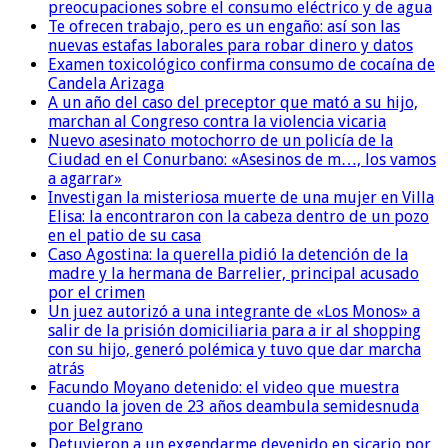
preocupaciones sobre el consumo eléctrico y de agua
Te ofrecen trabajo, pero es un engaño: así son las
nuevas estafas laborales para robar dinero y datos
Examen toxicológico confirma consumo de cocaína de
Candela Arizaga
A un año del caso del preceptor que mató a su hijo,
marchan al Congreso contra la violencia vicaria
Nuevo asesinato motochorro de un policía de la
Ciudad en el Conurbano: «Asesinos de m…, los vamos
a agarrar»
Investigan la misteriosa muerte de una mujer en Villa
Elisa: la encontraron con la cabeza dentro de un pozo
en el patio de su casa
Caso Agostina: la querella pidió la detención de la
madre y la hermana de Barrelier, principal acusado
por el crimen
Un juez autorizó a una integrante de «Los Monos» a
salir de la prisión domiciliaria para a ir al shopping
con su hijo, generó polémica y tuvo que dar marcha
atrás
Facundo Moyano detenido: el video que muestra
cuando la joven de 23 años deambula semidesnuda
por Belgrano
Detuvieron a un exgendarme devenido en sicario por