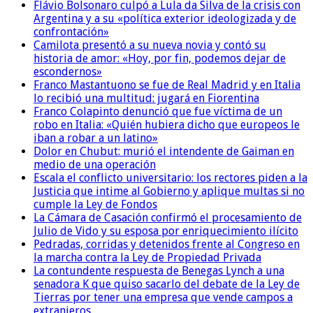
Flávio Bolsonaro culpó a Lula da Silva de la crisis con
Argentina y a su «política exterior ideologizada y de
confrontación»
Camilota presentó a su nueva novia y contó su
historia de amor: «Hoy, por fin, podemos dejar de
escondernos»
Franco Mastantuono se fue de Real Madrid y en Italia
lo recibió una multitud: jugará en Fiorentina
Franco Colapinto denunció que fue víctima de un
robo en Italia: «Quién hubiera dicho que europeos le
iban a robar a un latino»
Dolor en Chubut: murió el intendente de Gaiman en
medio de una operación
Escala el conflicto universitario: los rectores piden a la
Justicia que intime al Gobierno y aplique multas si no
cumple la Ley de Fondos
La Cámara de Casación confirmó el procesamiento de
Julio de Vido y su esposa por enriquecimiento ilícito
Pedradas, corridas y detenidos frente al Congreso en
la marcha contra la Ley de Propiedad Privada
La contundente respuesta de Benegas Lynch a una
senadora K que quiso sacarlo del debate de la Ley de
Tierras por tener una empresa que vende campos a
extranjeros