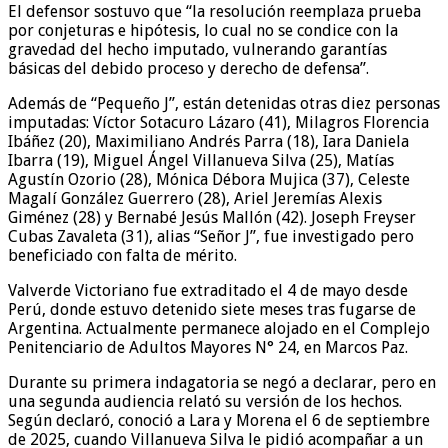
El defensor sostuvo que “la resolución reemplaza prueba
por conjeturas e hipótesis, lo cual no se condice con la
gravedad del hecho imputado, vulnerando garantías
básicas del debido proceso y derecho de defensa”.
Además de “Pequeño J”, están detenidas otras diez personas
imputadas: Víctor Sotacuro Lázaro (41), Milagros Florencia
Ibáñez (20), Maximiliano Andrés Parra (18), Iara Daniela
Ibarra (19), Miguel Ángel Villanueva Silva (25), Matías
Agustín Ozorio (28), Mónica Débora Mujica (37), Celeste
Magalí González Guerrero (28), Ariel Jeremías Alexis
Giménez (28) y Bernabé Jesús Mallón (42). Joseph Freyser
Cubas Zavaleta (31), alias “Señor J”, fue investigado pero
beneficiado con falta de mérito.
Valverde Victoriano fue extraditado el 4 de mayo desde
Perú, donde estuvo detenido siete meses tras fugarse de
Argentina. Actualmente permanece alojado en el Complejo
Penitenciario de Adultos Mayores N° 24, en Marcos Paz.
Durante su primera indagatoria se negó a declarar, pero en
una segunda audiencia relató su versión de los hechos.
Según declaró, conoció a Lara y Morena el 6 de septiembre
de 2025, cuando Villanueva Silva le pidió acompañar a un